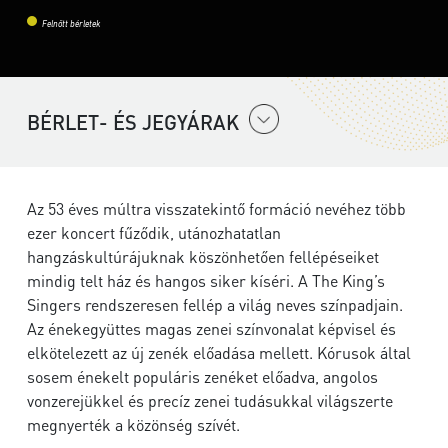
Felnőtt bérletek
BÉRLET- ÉS JEGYÁRAK
Az 53 éves múltra visszatekintő formáció nevéhez több
ezer koncert fűződik, utánozhatatlan
hangzáskultúrájuknak köszönhetően fellépéseiket
mindig telt ház és hangos siker kíséri. A The King’s
Singers rendszeresen fellép a világ neves színpadjain.
Az énekegyüttes magas zenei színvonalat képvisel és
elkötelezett az új zenék előadása mellett. Kórusok által
sosem énekelt populáris zenéket előadva, angolos
vonzerejükkel és precíz zenei tudásukkal világszerte
megnyerték a közönség szívét.