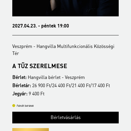
2027.04.23. - péntek 19:00
2
Veszprém - Hangvilla Multifunkcionális Közösségi
V
Tér
T
A TŰZ SZERELMESE
Bérlet:
Hangvilla bérlet - Veszprém
B
Bérletár:
26 900 Ft/24 400 Ft/21 400 Ft/17 400 Ft
B
Jegyár:
9 400 Ft
J
Felnőtt bérletek
Bérletvásárlás