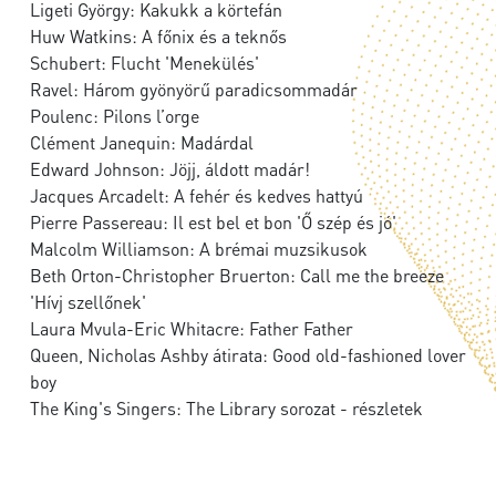
Ligeti György: Kakukk a körtefán
Huw Watkins: A főnix és a teknős
Schubert: Flucht 'Menekülés'
Ravel: Három gyönyörű paradicsommadár
Poulenc: Pilons l’orge
Clément Janequin: Madárdal
Edward Johnson: Jöjj, áldott madár!
Jacques Arcadelt: A fehér és kedves hattyú
Pierre Passereau: Il est bel et bon 'Ő szép és jó'
Malcolm Williamson: A brémai muzsikusok
Beth Orton-Christopher Bruerton: Call me the breeze
'Hívj szellőnek'
Laura Mvula-Eric Whitacre: Father Father
Queen, Nicholas Ashby átirata: Good old-fashioned lover
boy
The King's Singers: The Library sorozat - részletek