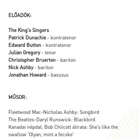
ELŐADÓK:
The King’s Singers
Patrick Dunachie
- kontratenor
Edward Button
- kontratenor
Julian Gregory
- tenor
Christopher Bruerton
- bariton
Nick Ashby
- bariton
Jonathan Howard
- basszus
MŰSOR:
Fleetwood Mac-Nicholas Ashby: Songbird
The Beatles-Daryl Runswick: Blackbird
Kanadai népdal, Bob Chilcott átirata: She’s like the
swallow 'Olyan, mint a fecske'