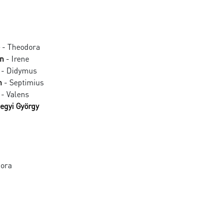
- Theodora
in
- Irene
- Didymus
n
- Septimius
- Valens
egyi György
dora