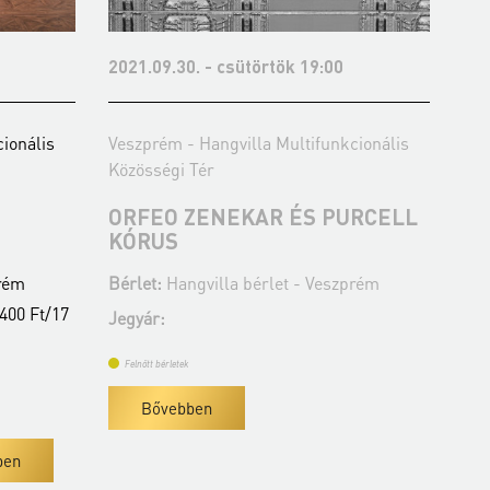
ütörtök 19:00
2021.12.15. - szerda 19:00
illa Multifunkcionális
Veszprém - Hangvilla Multifunkcion
Közösségi Tér
KAR ÉS PURCELL
BUDAPESTI
FESZTIVÁLZENEKAR
 bérlet - Veszprém
Bérlet:
Hangvilla bérlet - Veszpré
Jegyár:
6 400 Ft
Felnőtt bérletek
Bővebben