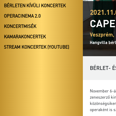
BÉRLETEN KÍVÜLI KONCERTEK
2021.11.
OPERACINEMA 2.0
CAPE
KONCERTMISÉK
Veszprém, 
KAMARAKONCERTEK
Hangvilla bér
STREAM KONCERTEK (YOUTUBE)
BÉRLET- É
November 6-án
zeneszerző ki
közönségsikert
operaként is s