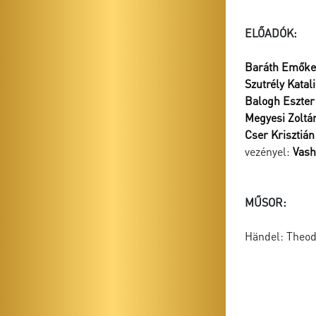
ELŐADÓK:
Baráth Emőke
Szutrély Katal
Balogh Eszter
Megyesi Zoltá
Cser Krisztián
vezényel:
Vash
MŰSOR:
Händel: Theo