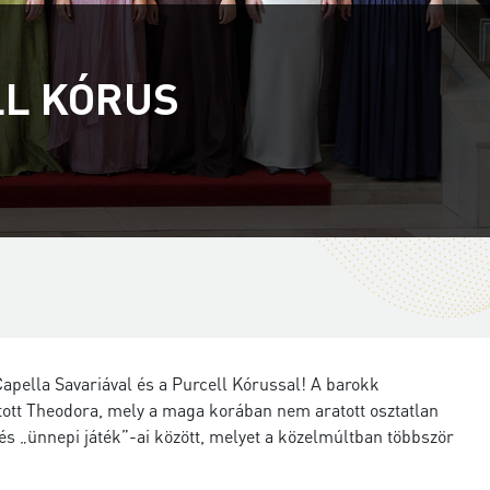
LL KÓRUS
pella Savariával és a Purcell Kórussal! A barokk
ott Theodora, mely a maga korában nem aratott osztatlan
és „ünnepi játék”-ai között, melyet a közelmúltban többször