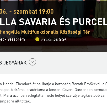
06. - szombat 19:00
LLA SAVARIA ÉS PURCE
Hangvilla Multifunkcionális Közösségi Tér
let - Veszprém
Felnőtt bérletek
S JEGYÁRAK
 Händel Theodoráját hallhatja a közönség Baráth Emőkével, a Ca
magasló drámai oratóriuma a londoni Covent Gardenben bemutat
. Mára azonban elfoglalta méltó helyét szerzője legkiválóbb zen
zínpadra állítottak.