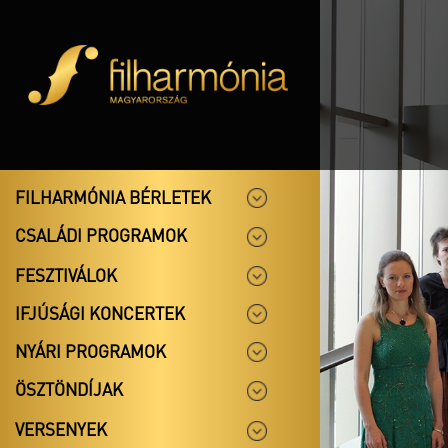
FILHARMÓNIA BÉRLETEK
CSALÁDI PROGRAMOK
FESZTIVÁLOK
IFJÚSÁGI KONCERTEK
NYÁRI PROGRAMOK
ÖSZTÖNDÍJAK
VERSENYEK