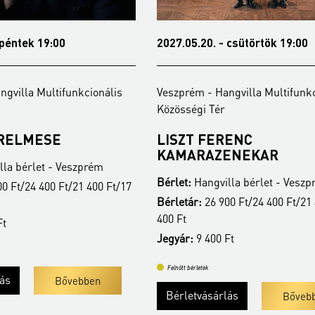
2027.05.20. - csütörtök 19:00
2021.09.30. - cs
Veszprém - Hangvilla Multifunkcionális
Veszprém - Hangv
Közösségi Tér
Közösségi Tér
LISZT FERENC
ORFEO ZENE
KAMARAZENEKAR
KÓRUS
Bérlet:
Hangvilla bérlet - Veszprém
Bérlet:
Hangvilla
Bérletár:
26 900 Ft/24 400 Ft/21 400 Ft/17
Jegyár:
400 Ft
Jegyár:
9 400 Ft
Felnőtt bérletek
Bővebben
Felnőtt bérletek
Bérletvásárlás
Bővebben