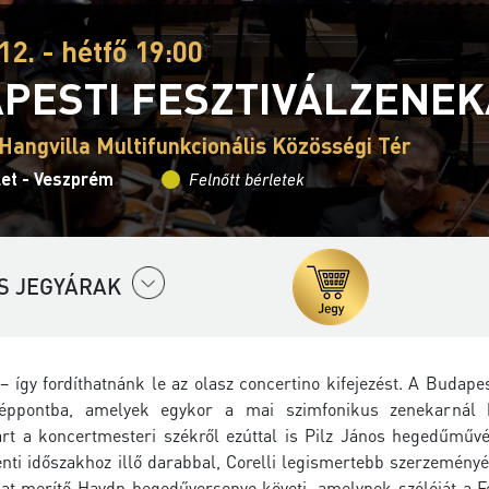
12. - hétfő 19:00
PESTI FESZTIVÁLZENE
Hangvilla Multifunkcionális Közösségi Tér
let - Veszprém
Felnőtt bérletek
S JEGYÁRAK
– így fordíthatnánk le az olasz concertino kifejezést. A Buda
éppontba, amelyek egykor a mai szimfonikus zenekarnál k
t a koncertmesteri székről ezúttal is Pilz János hegedűművész 
nti időszakhoz illő darabbal, Corelli legismertebb szerzeményé
at merítő Haydn hegedűversenye követi, amelynek szólóját a Fes