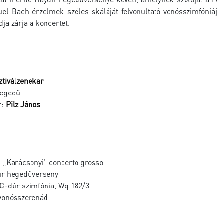
el Bach érzelmek széles skáláját felvonultató vonósszimfóniája
ja zárja a koncertet.
ztiválzenekar
hegedű
r:
Pilz János
l „Karácsonyi” concerto grosso
úr hegedűverseny
 C-dúr szimfónia, Wq 182/3
vonósszerenád