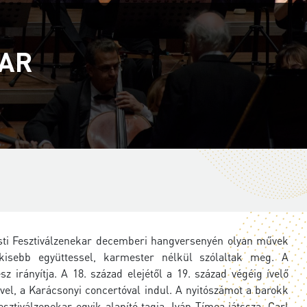
KAR
pesti Fesztiválzenekar decemberi hangversenyén olyan művek
isebb együttessel, karmester nélkül szólaltak meg. A
irányítja. A 18. század elejétől a 19. század végéig ívelő
vel, a Karácsonyi concertóval indul. A nyitószámot a barokk
ztiválzenekar egyik alapító tagja, Iván Tímea játssza. Carl