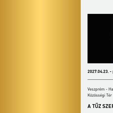
2027.02.15. - hétfő 19:00
2027.04.23. -
Veszprém - Hangvilla Multifunkcionális
Veszprém - Ha
Közösségi Tér
Közösségi Tér
ANIMA MUSICAE
A TŰZ SZ
KAMARAZENEKAR