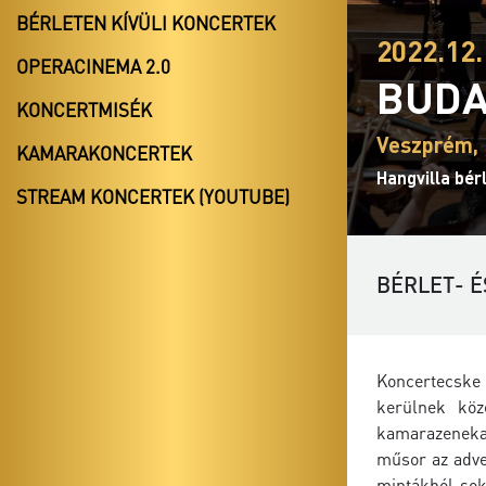
BÉRLETEN KÍVÜLI KONCERTEK
2022.12.
OPERACINEMA 2.0
BUDA
KONCERTMISÉK
Veszprém, 
KAMARAKONCERTEK
Hangvilla bér
STREAM KONCERTEK (YOUTUBE)
BÉRLET- É
Koncertecske 
kerülnek köz
kamarazenekar
műsor az adve
mintákból sok