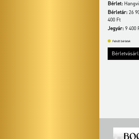
Bérlet:
Hangvil
Bérlet:
Hangvilla bérlet - Veszprém
Bérletár:
26 90
Bérletár:
26 900 Ft/24 400 Ft/21 400 Ft/17
400 Ft
400 Ft
Jegyár:
9 400 
Jegyár:
9 400 Ft
Felnőtt bérletek
Felnőtt bérletek
Bérletvásár
Bérletvásárlás
Bővebben