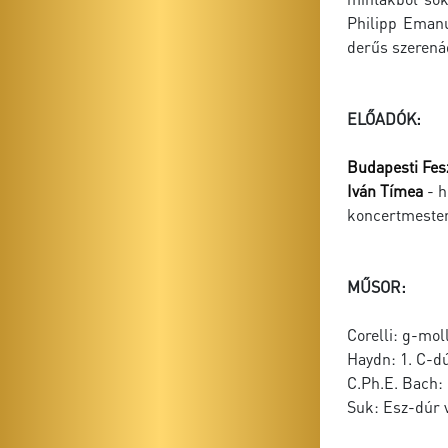
Philipp Emanu
derűs szerenád
ELŐADÓK:
Budapesti Fes
Iván Tímea
- 
koncertmeste
MŰSOR:
Corelli: g-mol
Haydn: 1. C-d
C.Ph.E. Bach:
Suk: Esz-dúr 