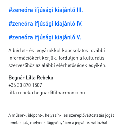
#zeneóra ifjúsági kiajánló III.
#zeneóra ifjúsági kiajánló IV.
#zeneóra ifjúsági kiajánló V.
A bérlet- és jegyárakkal kapcsolatos további
információkért kérjük, forduljon a kulturális
szervezőhöz az alábbi elérhetőségek egyikén.
Bognár Lilla Rebeka
+36 30 870 1507
lilla.rebeka.bognar@filharmonia.hu
A műsor-, időpont-, helyszín-, és szereplőváltoztatás jogát
fenntartjuk, melynek függvényében a jegyár is változhat.