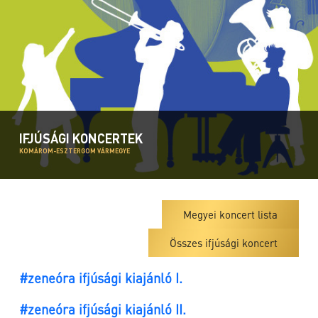
IFJÚSÁGI KONCERTEK
KOMÁROM-ESZTERGOM VÁRMEGYE
Megyei koncert lista
Összes ifjúsági koncert
#zeneóra ifjúsági kiajánló I.
#zeneóra ifjúsági kiajánló II.