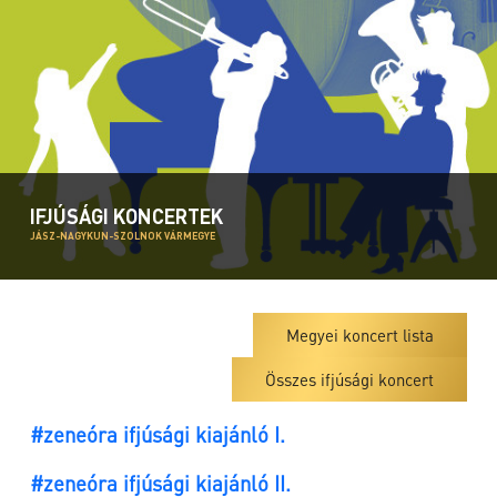
IFJÚSÁGI KONCERTEK
JÁSZ-NAGYKUN-SZOLNOK VÁRMEGYE
Megyei koncert lista
Összes ifjúsági koncert
#zeneóra ifjúsági kiajánló I.
#zeneóra ifjúsági kiajánló II.