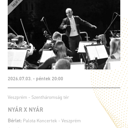
2026.07.03. - péntek 20:00
Veszprém - Szentháromság tér
NYÁR X NYÁR
Bérlet:
Palota Koncertek - Veszprém