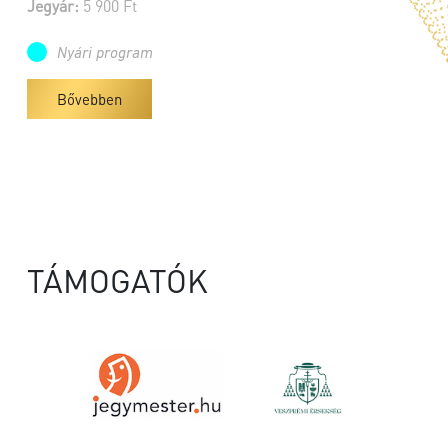
Jegyár:
5 900 Ft
Nyári program
Bővebben
TÁMOGATÓK