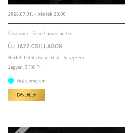
2026.07.31. - péntek 20:00
Veszprém - Szentháromság tér
ÚJ JAZZ CSILLAGOK
Bérlet:
Palota Koncertek - Veszprém
Jegyár:
5 900 Ft
Nyári program
Bővebben