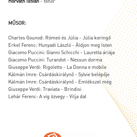
Horváth István
- tenor
MŰSOR:
Charles Gounod: Rómeó és Júlia - Júlia keringő
Erkel Ferenc: Hunyadi László - Áldjon meg Isten
Giacomo Puccini: Gianni Schicchi - Lauretta áriája
Giacomo Puccini: Turandot - Nessun dorma
Giuseppe Verdi: Rigoletto - La Donna e mobile
Kálmán Imre: Csárdáskirálynő - Sylvie belépője
Kálmán Imre: Csárdáskirálynő - Emlékszel még
Giuseppe Verdi: Traviata - Brindisi
Lehár Ferenc: A víg özvegy - Vilja dal