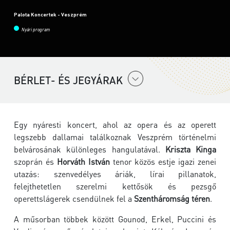
Palota Koncertek - Veszprém
Nyári program
BÉRLET- ÉS JEGYÁRAK
Egy nyáresti koncert, ahol az opera és az operett
legszebb dallamai találkoznak Veszprém történelmi
belvárosának különleges hangulatával.
Kriszta Kinga
szoprán és
Horváth István
tenor közös estje igazi zenei
utazás: szenvedélyes áriák, lírai pillanatok,
felejthetetlen szerelmi kettősök és pezsgő
operettslágerek csendülnek fel a
Szentháromság téren
.
A műsorban többek között Gounod, Erkel, Puccini és