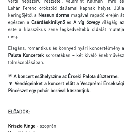
Verdi népszerű részletei, valamint Kálmán Imre és
Lehár Ferenc örökzöld dallamai kapnak helyet. Júlia
keringőjétől a
Nessun dorma
magával ragadó erején át
egészen a
Csárdáskirálynő
és
A víg özvegy
világáig az
este a klasszikus zene legkedveltebb oldalát mutatja
meg.
Elegáns, romantikus és könnyed nyári koncertélmény a
Palota Koncertek
sorozatában – két kiváló énekművész
tolmácsolásában.
☔
A koncert esőhelyszíne az Érseki Palota díszterme.
🍷 Vendégeinket a koncert előtt a Veszprémi Érsekségi
Pincészet egy pohár borával köszöntjük.
ELŐADÓK:
Kriszta Kinga
- szoprán