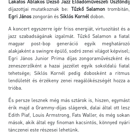
Lakatos Ablakos Dezső Jazz Előadóművészeti Ösztöndíj
díjazottjai mutatkoznak be:
Tűzkő Salamon
trombitán,
Egri János
zongorán és
Siklós Kornél
dobon.
A koncert egyszerre ígér friss energiát, virtuozitást és a
jazz szabadságának izgalmát. Tűzkő Salamon a fiatal
magyar post-bop generáció egyik meghatározó
alakjaként a swingre épülő, sodró zenei világot képvisel;
Egri János Junior Prima díjas zongoraművészként és
zeneszerzőként a hazai jazzélet egyik sokoldalú fiatal
tehetsége; Siklós Kornél pedig dobosként a ritmus
lendületét és érzékeny zenei reagálókészségét hozza a
trióba.
És persze lesznek még más sztárok is, hiszen, egymást
érik majd a Grammy-díjas slágerek, dalai által ott lesz
Edith Piaf, Louis Armstrong, Fats Waller, és még sokan
mások, akik által egy finoman kacsintós, könnyed nyári
tánczenei este részesei lehetünk.