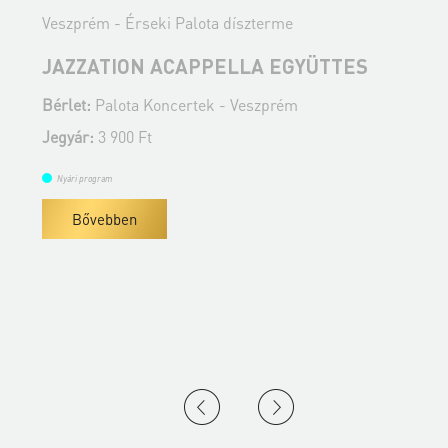
Veszprém - Érseki Palota díszterme
V
JAZZATION ACAPPELLA EGYÜTTES
Bérlet:
Palota Koncertek - Veszprém
B
Jegyár:
3 900 Ft
J
Nyári program
Bővebben