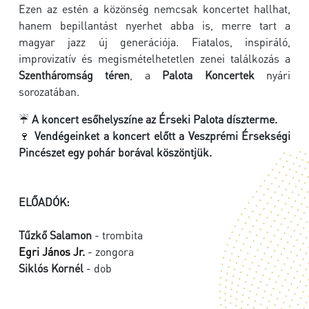
Ezen az estén a közönség nemcsak koncertet hallhat,
hanem bepillantást nyerhet abba is, merre tart a
magyar jazz új generációja. Fiatalos, inspiráló,
improvizatív és megismételhetetlen zenei találkozás a
Szentháromság téren
, a
Palota Koncertek
nyári
sorozatában.
☔
A koncert esőhelyszíne az Érseki Palota díszterme.
🍷
Vendégeinket a koncert előtt a Veszprémi Érsekségi
Pincészet egy pohár borával köszöntjük.
ELŐADÓK:
Tűzkő Salamon
- trombita
Egri János Jr.
- zongora
Siklós Kornél
- dob