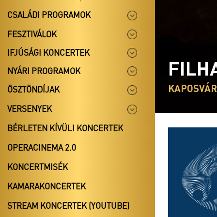
CSALÁDI PROGRAMOK
FESZTIVÁLOK
IFJÚSÁGI KONCERTEK
FILH
NYÁRI PROGRAMOK
KAPOSVÁR
ÖSZTÖNDÍJAK
VERSENYEK
BÉRLETEN KÍVÜLI KONCERTEK
OPERACINEMA 2.0
KONCERTMISÉK
KAMARAKONCERTEK
STREAM KONCERTEK (YOUTUBE)