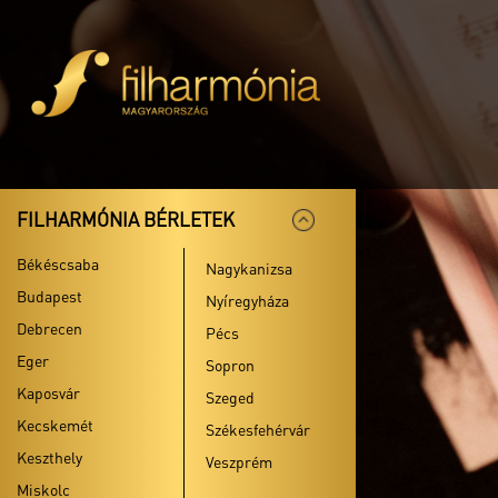
FILHARMÓNIA BÉRLETEK
Békéscsaba
Nagykanizsa
Budapest
Nyíregyháza
Debrecen
Pécs
Eger
Sopron
Kaposvár
Szeged
Kecskemét
Székesfehérvár
Keszthely
Veszprém
Miskolc