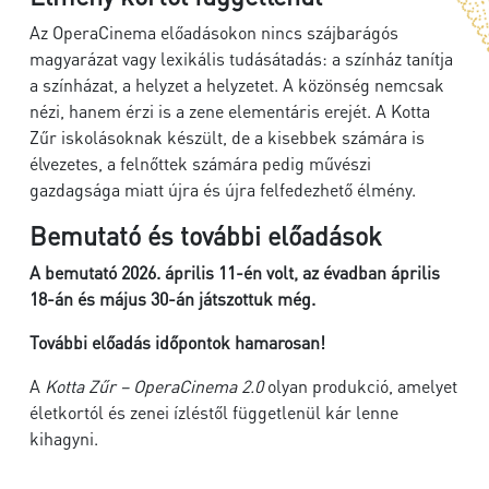
Az OperaCinema előadásokon nincs szájbarágós
magyarázat vagy lexikális tudásátadás: a színház tanítja
a színházat, a helyzet a helyzetet. A közönség nemcsak
nézi, hanem érzi is a zene elementáris erejét. A Kotta
Zűr iskolásoknak készült, de a kisebbek számára is
élvezetes, a felnőttek számára pedig művészi
gazdagsága miatt újra és újra felfedezhető élmény.
Bemutató és további előadások
A bemutató 2026. április 11-én volt, az évadban április
18-án és május 30-án játszottuk még.
További előadás időpontok hamarosan!
A
Kotta Zűr – OperaCinema 2.0
olyan produkció, amelyet
életkortól és zenei ízléstől függetlenül kár lenne
kihagyni.