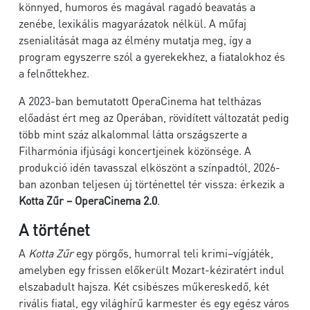
könnyed, humoros és magával ragadó beavatás a
zenébe, lexikális magyarázatok nélkül. A műfaj
zsenialitását maga az élmény mutatja meg, így a
program egyszerre szól a gyerekekhez, a fiatalokhoz és
a felnőttekhez.
A 2023-ban bemutatott OperaCinema hat teltházas
előadást ért meg az Operában, rövidített változatát pedig
több mint száz alkalommal látta országszerte a
Filharmónia ifjúsági koncertjeinek közönsége. A
produkció idén tavasszal elköszönt a színpadtól, 2026-
ban azonban teljesen új történettel tér vissza: érkezik a
Kotta Zűr – OperaCinema 2.0
.
A történet
A
Kotta Zűr
egy pörgős, humorral teli krimi–vígjáték,
amelyben egy frissen előkerült Mozart-kéziratért indul
elszabadult hajsza. Két csibészes műkereskedő, két
rivális fiatal, egy világhírű karmester és egy egész város