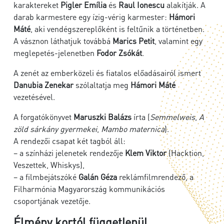
karaktereket
Pigler Emília
és
Raul Ionescu
alakítják. A
darab karmestere egy ízig-vérig karmester:
Hámori
Máté
, aki vendégszereplőként is feltűnik a történetben.
A vásznon láthatjuk továbbá
Marics Petit
, valamint egy
meglepetés-jelenetben
Fodor Zsókát
.
A zenét az emberközeli és fiatalos előadásairól ismert
Danubia Zenekar
szólaltatja meg
Hámori Máté
vezetésével.
A forgatókönyvet
Maruszki Balázs
írta (
Semmelweis
,
A
zöld sárkány gyermekei
,
Mambo maternica
).
A rendezői csapat két tagból áll:
– a színházi jelenetek rendezője
Klem Viktor
(Hacktion,
Veszettek, Whiskys),
– a filmbejátszóké
Galán Géza
reklámfilmrendező, a
Filharmónia Magyarország kommunikációs
csoportjának vezetője.
Élmény kortól függetlenül