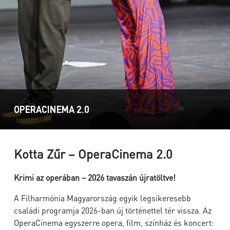
OPERACINEMA 2.0
Kotta Zűr – OperaCinema 2.0
Krimi az operában – 2026 tavaszán újratöltve!
A Filharmónia Magyarország egyik legsikeresebb
családi programja 2026-ban új történettel tér vissza. Az
OperaCinema egyszerre opera, film, színház és koncert: