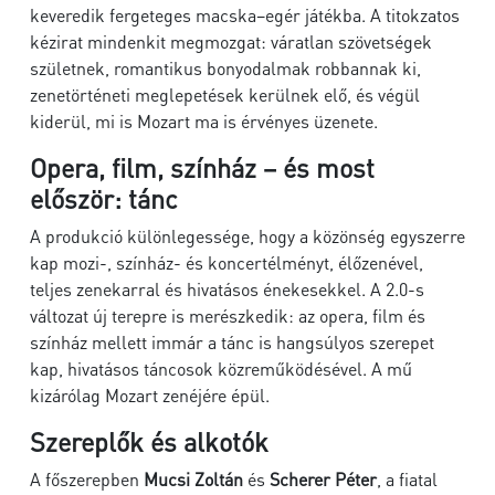
keveredik fergeteges macska–egér játékba. A titokzatos
kézirat mindenkit megmozgat: váratlan szövetségek
születnek, romantikus bonyodalmak robbannak ki,
zenetörténeti meglepetések kerülnek elő, és végül
kiderül, mi is Mozart ma is érvényes üzenete.
Opera, film, színház – és most
először: tánc
A produkció különlegessége, hogy a közönség egyszerre
kap mozi-, színház- és koncertélményt, élőzenével,
teljes zenekarral és hivatásos énekesekkel. A 2.0-s
változat új terepre is merészkedik: az opera, film és
színház mellett immár a tánc is hangsúlyos szerepet
kap, hivatásos táncosok közreműködésével. A mű
kizárólag Mozart zenéjére épül.
Szereplők és alkotók
A főszerepben
Mucsi Zoltán
és
Scherer Péter
, a fiatal