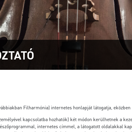
OZTATÓ
ábbiakban Filharmónia) internetes honlapját látogatja, eközben
zemélyével kapcsolatba hozhatók) két módon kerülhetnek a kezel
észőprogrammal, internetes címmel, a látogatott oldalakkal kapc