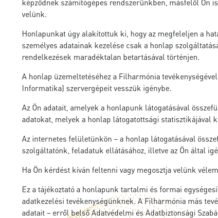
képződnek számítógépes rendszerünkben, másfelől Ön is m
velünk.
Honlapunkat úgy alakítottuk ki, hogy az megfeleljen a ha
személyes adatainak kezelése csak a honlap szolgáltatása
rendelkezések maradéktalan betartásával történjen.
A honlap üzemeltetéséhez a Filharmónia tevékenységével
Informatika) szervergépeit vesszük igénybe.
Az Ön adatait, amelyek a honlapunk látogatásával összef
adatokat, melyek a honlap látogatottsági statisztikájával 
Az internetes felületünkön – a honlap látogatásával össze
szolgáltatónk, feladatuk ellátásához, illetve az Ön által
Ha Ön kérdést kíván feltenni vagy megosztja velünk vélemén
Ez a tájékoztató a honlapunk tartalmi és formai egységes
adatkezelési tevékenységünknek. A Filharmónia más tevék
adatait – erről belső Adatvédelmi és Adatbiztonsági Szabá