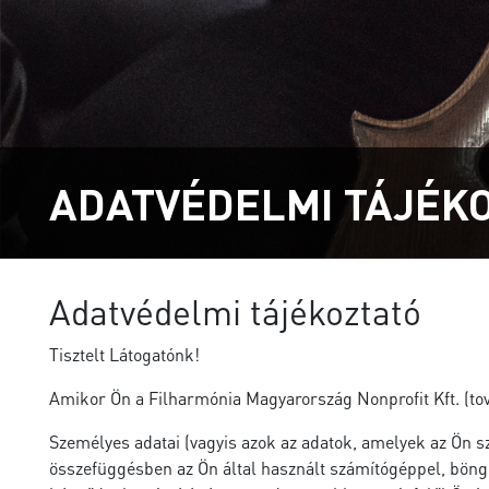
ADATVÉDELMI TÁJÉK
Adatvédelmi tájékoztató
Tisztelt Látogatónk!
Amikor Ön a Filharmónia Magyarország Nonprofit Kft. (tov
Személyes adatai (vagyis azok az adatok, amelyek az Ön s
összefüggésben az Ön által használt számítógéppel, böng