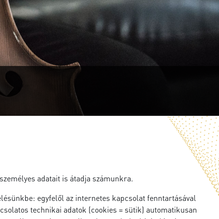
 személyes adatait is átadja számunkra.
ésünkbe: egyfelől az internetes kapcsolat fenntartásával
solatos technikai adatok (cookies = sütik) automatikusan