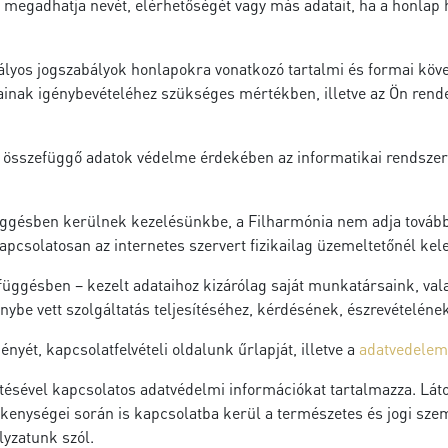
egadhatja nevét, elérhetőségét vagy más adatait, ha a honlap 
tályos jogszabályok honlapokra vonatkozó tartalmi és formai kö
inak igénybevételéhez szükséges mértékben, illetve az Ön rende
 összefüggő adatok védelme érdekében az informatikai rendszer
üggésben kerülnek kezelésünkbe, a Filharmónia nem adja tovább
kapcsolatosan az internetes szervert fizikailag üzemeltetőnél kel
függésben – kezelt adataihoz kizárólag saját munkatársaink, vala
 igénybe vett szolgáltatás teljesítéséhez, kérdésének, észrevéte
yét, kapcsolatfelvételi oldalunk űrlapját, illetve a
adatvedelem
ítésével kapcsolatos adatvédelmi információkat tartalmazza. Lát
enységei során is kapcsolatba kerül a természetes és jogi szem
lyzatunk szól.