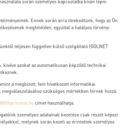
használata során személyes kapcsolatba kíván lépni
vetelményeinek. Ennek során arra törekedtünk, hogy az Ön
lkezésének megfelelően, egyúttal a hatályos törvényi
ünktől teljesen független külső szolgáltató (GOLNET
, kivéve azokat az automatikusan képződő technikai
etkeznek.
mint a megbízott, fent hivatkozott informatikai
lének megválaszolásához szükséges mértékben férnek hozzá.
@filharmonia.hu
címet használhatja.
ogatóink személyes adatainak kezelése csak részét képezi
élyekkel, melynek során kezeli az érintettek személyes