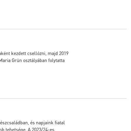
ként kezdett csellózni, majd 2019
aria Grün osztályában folytatta
észcsaládban, és napjaink fiatal
bb tehetsége. A 2023/24-es