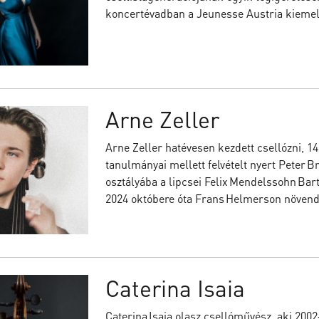
koncertévadban a Jeunesse Austria kiemel
Arne Zeller
Arne Zeller hatévesen kezdett csellózni, 1
tanulmányai mellett felvételt nyert Peter B
osztályába a lipcsei Felix Mendelssohn Bar
2024 októbere óta Frans Helmerson növen
Caterina Isaia
Caterina Isaia olasz csellóművész, aki 2002