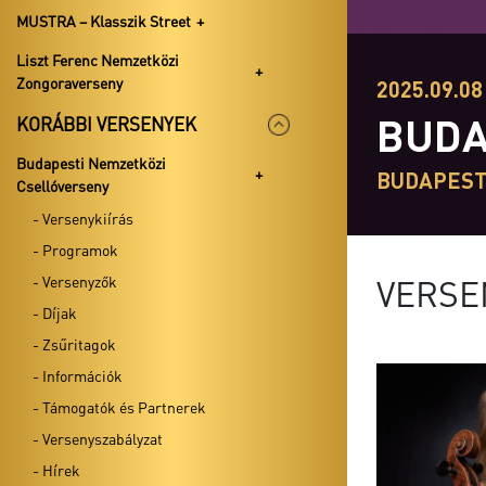
MUSTRA – Klasszik Street
Liszt Ferenc Nemzetközi
Zongoraverseny
2025.09.08 
BUDA
KORÁBBI VERSENYEK
Budapesti Nemzetközi
BUDAPES
Csellóverseny
- Versenykiírás
- Programok
- Versenyzők
VERSE
- Díjak
- Zsűritagok
- Információk
- Támogatók és Partnerek
- Versenyszabályzat
- Hírek