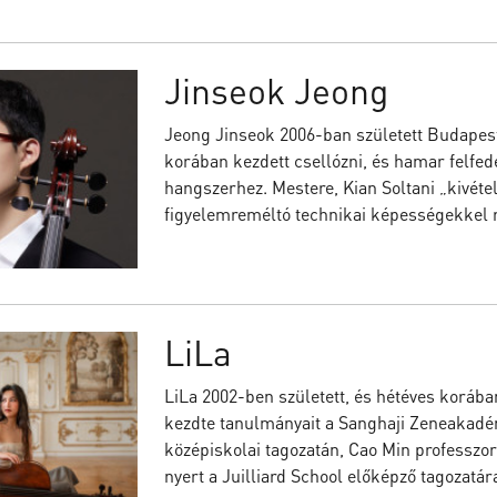
Jinseok Jeong
Jeong Jinseok 2006-ban született Budapest
korában kezdett csellózni, és hamar felfed
hangszerhez. Mestere, Kian Soltani „kivéte
figyelemreméltó technikai képességekkel r
LiLa
LiLa 2002-ben született, és hétéves korába
kezdte tanulmányait a Sanghaji Zeneakadém
középiskolai tagozatán, Cao Min professzor 
nyert a Juilliard School előképző tagozatár