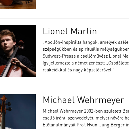
Lionel Martin
„Apollón-inspirálta hangok, amelyek széles
szépségükben és spirituális mélységükben s
Südwest-Presse a csellóművész Lionel Mar
így jellemezte a német zenészt: „Csodálat
reakciókkal és nagy képzelőerővel.”
Michael Wehrmeyer
Michael Wehrmeyer 2002-ben született Berl
cselló iránti szenvedélyét, melyet nővére h
Előtanulmányait Prof. Hyun-Jung Berger i