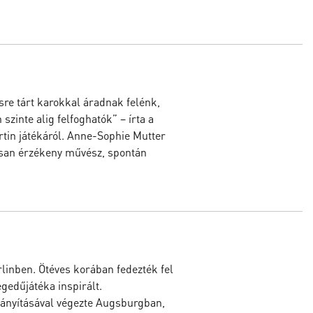
re tárt karokkal áradnak felénk,
zinte alig felfoghatók” – írta a
tin játékáról. Anne-Sophie Mutter
osan érzékeny művész, spontán
inben. Ötéves korában fedezték fel
egedűjátéka inspirált.
rányításával végezte Augsburgban,