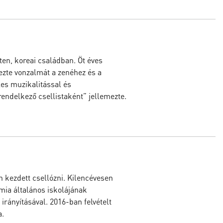
en, koreai családban. Öt éves
ezte vonzalmát a zenéhez és a
les muzikalitással és
endelkező csellistaként” jellemezte.
n kezdett csellózni. Kilencévesen
ia általános iskolájának
irányításával. 2016-ban felvételt
a.