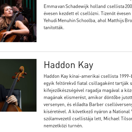
Emma van Schadewijk holland csellista 2003.
évesen kezdett el csellózni. Tizenöt évesen f
Yehudi Menuhin Schoolba, ahol Matthijs Bro
tanították.
Haddon Kay
Haddon Kay kínai-amerikai csellista 1999-b
egyik feltörekvő fiatal csillagaként tartják
kifejezőkészségével ragadja magával a köz
magának elismerést, amikor döntőbe jutot
versenyen, és előadta Barber csellóverseny
kíséretével. A következő nyáron a National 
szólamvezető csellistája lett, Michael Tils
nemzetközi turnén.