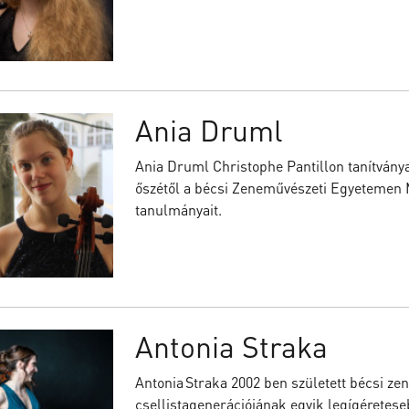
Ania Druml
Ania Druml Christophe Pantillon tanítványa
őszétől a bécsi Zeneművészeti Egyetemen M
tanulmányait.
Antonia Straka
Antonia Straka 2002 ben született bécsi zen
csellistagenerációjának egyik legígéretese