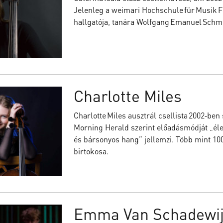
Jelenleg a weimari Hochschule für Musik F
hallgatója, tanára Wolfgang Emanuel Schmi
Charlotte Miles
Charlotte Miles ausztrál csellista 2002‑ben
Morning Herald szerint előadásmódját „éles 
és bársonyos hang” jellemzi. Több mint 100
birtokosa.
Emma Van Schadewi