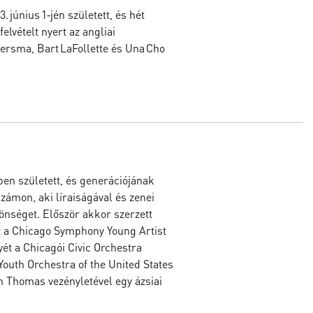
 június 1‑jén született, és hét
elvételt nyert az angliai
ersma, Bart LaFollette és Una Cho
en született, és generációjának
 számon, aki líraiságával és zenei
önséget. Először akkor szerzett
t a Chicago Symphony Young Artist
ét a Chicagói Civic Orchestra
Youth Orchestra of the United States
on Thomas vezényletével egy ázsiai