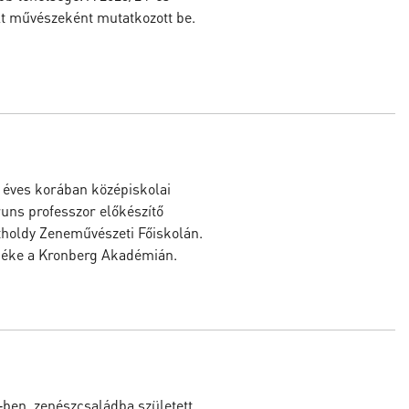
t művészeként mutatkozott be.
4 éves korában középiskolai
runs professzor előkészítő
tholdy Zeneművészeti Főiskolán.
déke a Kronberg Akadémián.
‑ben, zenészcsaládba született.