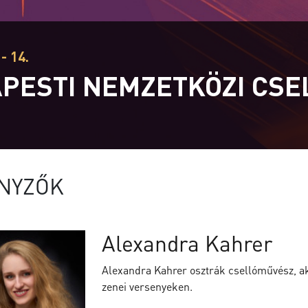
- 14.
PESTI NEMZETKÖZI CS
T
NYZŐK
Alexandra Kahrer
Alexandra Kahrer osztrák csellóművész, ak
zenei versenyeken.