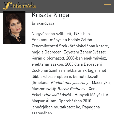
Művészek
Kriszta Kinga
Énekművész
Nagyváradon született, 1980-ban.
Énektanulmányait a Kodály Zoltán
Zeneművészeti Szakközépiskolában kezdte,
majd a Debreceni Egyetem Zeneművészeti
Karán diplomázott, 2008-ban énekművész,
énektanár szakon. 2003 óta a Debreceni
Csokonai Színház énekkarának tagja, ahol
több szólószerepben is bemutatkozott
(Smetana:
Eladott menyasszony -
Masenyka,
Muszorgszkij:
Borisz Godunov -
Xenia,
Erkel:
Hunyadi László -
Hunyadi Mátyás). A
Magyar Állami Operaházban 2010
januárjában mutatkozott be, Papagena
szerepében.