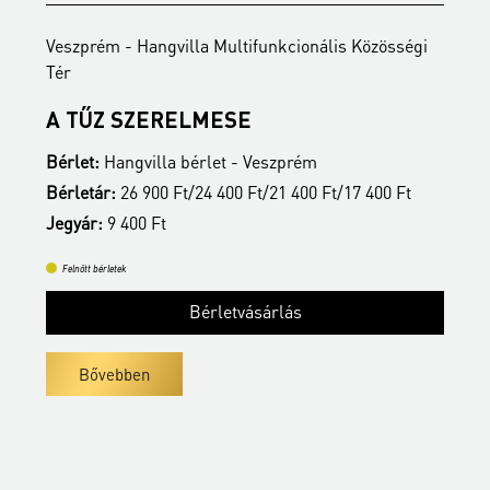
Veszprém - Hangvilla Multifunkcionális Közösségi
V
Tér
T
A TŰZ SZERELMESE
Bérlet:
Hangvilla bérlet - Veszprém
B
Bérletár:
26 900 Ft/24 400 Ft/21 400 Ft/17 400 Ft
B
Jegyár:
9 400 Ft
J
Felnőtt bérletek
Bérletvásárlás
Bővebben