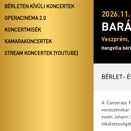
BÉRLETEN KÍVÜLI KONCERTEK
2026.11.
OPERACINEMA 2.0
BARÁ
KONCERTMISÉK
Veszprém, 
KAMARAKONCERTEK
Hangvilla bér
STREAM KONCERTEK (YOUTUBE)
BÉRLET- É
A Camerata P
vonószenekar 
estén Johann 
tökéletességét