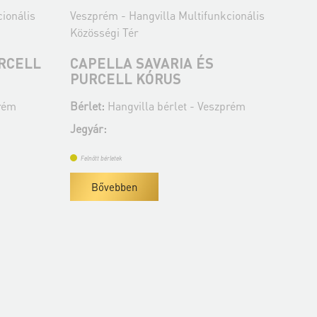
ionális
Veszprém - Hangvilla Multifunkcionális
Ves
Közösségi Tér
Köz
RCELL
CAPELLA SAVARIA ÉS
BU
PURCELL KÓRUS
FE
prém
Bérlet:
Hangvilla bérlet - Veszprém
Bér
Jegyár:
Jeg
Felnőtt bérletek
Fe
Bővebben