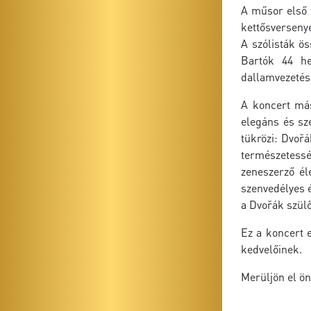
A műsor első 
kettősversenye
A szólisták ös
Bartók 44 he
dallamvezetése
A koncert más
elegáns és sz
tükrözi: Dvořá
természetessé
zeneszerző él
szenvedélyes é
a Dvořák szülő
Ez a koncert 
kedvelőinek.
Merüljön el ö