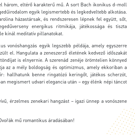
l három, eltérő karakterű mű. A sort Bach ikonikus d-moll
hegedűirodalom egyik legismertebb és legkedveltebb alkotása.
arolina házastársak, és rendszeresen lépnek fel együtt, sőt,
edűverseny energikus ritmikája, játékossága és tiszta
 kínál meditatív pillanatokat.
kus vonóshangzás egyik legszebb példája, amely egyszerre
zült el. Hangulata a zeneszerző életének kedvező időszakát
ztöndíjat is elnyernie. A szerenád zenéje örömtelien könnyed
atja az a mély boldogság és optimizmus, amely ekkoriban a
ír: hallhatunk benne ringatózó keringőt, játékos scherzót,
bban megismert udvari elegancia után – egy élénk népi táncot
yívű, érzelmes zenekari hangzást – igazi ünnep a vonószene
a Dvořák mű romantikus áradásában!