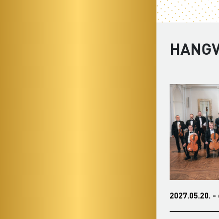
HANGV
2027.04.23. - péntek 19:00
2027.05.20. -