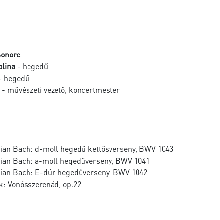
sonore
olina
- hegedű
- hegedű
- művészeti vezető, koncertmester
ian Bach: d-moll hegedű kettősverseny, BWV 1043
ian Bach: a-moll hegedűverseny, BWV 1041
ian Bach: E-dúr hegedűverseny, BWV 1042
k: Vonósszerenád, op.22