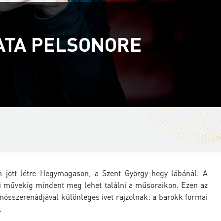
RATA PELSONORE
jött létre Hegymagason, a Szent György-hegy lábánál. A
di művekig mindent meg lehet találni a műsoraikon. Ezen az
sszerenádjával különleges ívet rajzolnak: a barokk formai
.