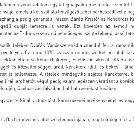
felében a zeneirodalom egyik legnagyobb mesterétől csendül fe
 nyitja, amely a két szólista lenyűgöző zenei párbeszédével a 
szhangja pedig garantált, hiszen Baráti Kristóf és Kondorosi K
gedű duóját lemezre is vették. Ezt követően az a-moll heg
 után az E-dúr versenymű bensőséges, szinte lebegő lassú tétele
odik felében Dvořák Vonósszerenádja csendül fel: a romanti
envedélyes. Ez a mű 1875 tavaszán mindössze két hét alatt kés
k ekkor élte első koncertsikereit, és először sikerült állami ös
ggel és közvetlenséggel árad, karaktere idilli és békés – áth
etét is jellemezte. A tételek mindegyike sajátos karakterrel b
s lírai larghettót, végül pedig valami egészen váratlant a korá
földjén, Csehország falvaiban hallható zenék stílusában.
egyszerre kínál virtuozitást, kamarazenei érzékenységet és nag
n is Bach-műveinek áttetsző eleganciájában, majd oldódjon fel 