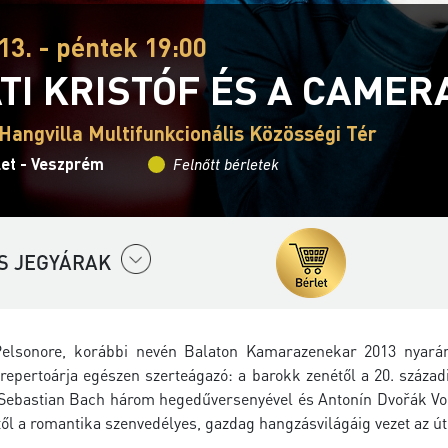
13. - péntek 19:00
TI KRISTÓF ÉS A CAME
Hangvilla Multifunkcionális Közösségi Tér
let - Veszprém
Felnőtt bérletek
S JEGYÁRAK
elsonore, korábbi nevén Balaton Kamarazenekar 2013 nyarán 
repertoárja egészen szerteágazó: a barokk zenétől a 20. száza
Sebastian Bach három hegedűversenyével és Antonín Dvořák Vonó
ől a romantika szenvedélyes, gazdag hangzásvilágáig vezet az út