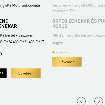
ngvilla Multifunkcionális
Veszprém - Hangvilla Multifunkc
Közösségi Tér
RENC
ORFEO ZENEKAR ÉS PU
ENEKAR
KÓRUS
la bérlet - Veszprém
Bérlet:
Hangvilla bérlet - Vesz
0 Ft/24 400 Ft/21 400 Ft/17
Jegyár:
Ft
Felnőtt bérletek
Bővebben
lás
Bővebben