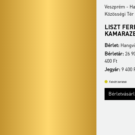
Veszprém - Hangvilla Multifunkcionális
Veszprém - Ha
Közösségi Tér
Közösségi Tér
A TŰZ SZERELMESE
LISZT FE
KAMARAZ
Bérlet:
Hangvilla bérlet - Veszprém
Bérlet:
Hangvil
Bérletár:
26 900 Ft/24 400 Ft/21 400 Ft/17
Bérletár:
26 90
400 Ft
400 Ft
Jegyár:
9 400 Ft
Jegyár:
9 400 
Felnőtt bérletek
Felnőtt bérletek
Bérletvásárlás
Bővebben
Bérletvásár