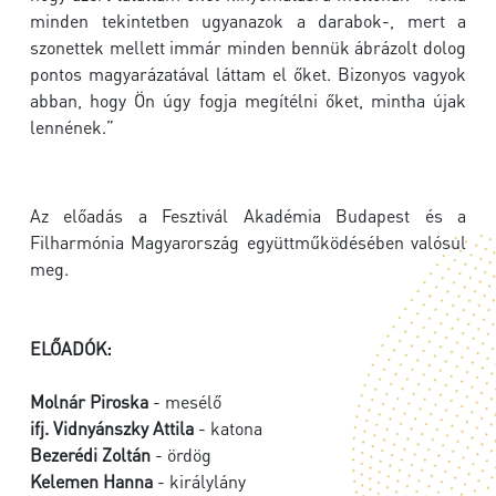
minden tekintetben ugyanazok a darabok-, mert a
szonettek mellett immár minden bennük ábrázolt dolog
pontos magyarázatával láttam el őket. Bizonyos vagyok
abban, hogy Ön úgy fogja megítélni őket, mintha újak
lennének.”
Az előadás a Fesztivál Akadémia Budapest és a
Filharmónia Magyarország együttműködésében valósul
meg.
ELŐADÓK:
Molnár Piroska
- mesélő
ifj. Vidnyánszky Attila
- katona
Bezerédi Zoltán
- ördög
Kelemen Hanna
- királylány