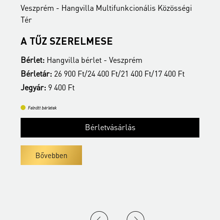
nális Közösségi
Veszprém - Hangvilla Multifunkcionális Kö
Tér
LISZT FERENC KAMARAZENEK
m
Bérlet:
Hangvilla bérlet - Veszprém
 Ft/17 400 Ft
Bérletár:
26 900 Ft/24 400 Ft/21 400 Ft/17 
Jegyár:
9 400 Ft
Felnőtt bérletek
Bérletvásárlás
Bővebben