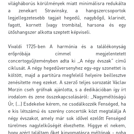
világháborús körülmények miatt minimálisra redukálta
a zenekart Stravinsky, a hangszercsoportok
legjellegzetesebb tagjait hegedű, nagybőgő, klarinét,
fagott, kornett (vagy trombita), harsona és egy
ütőshangszer alkotta szeptett képviseli.
Vivaldi 1725-ben A harmónia és a találékonyság
erőpróbája címmel megjelentetett
concertogyűjteményben adta ki ,,A négy évszak” című
ciklusát. A négy hegedűversenyhez egy-egy szonettet is
költött, majd a partitúra megfelelő helyeire beillesztve
zenésítette meg ezeket. A szerző teljes sorozatát Václav
Morzin cseh grófnak ajánlotta, s a dedikációban így írt
irodalom és zene összekapcsolásáról: ,,Nagyméltóságú
Úr, (...) Esdekelve kérem, ne csodálkozzék Fenséged, ha
e kis létszámú és szerény concertók közt megtalálja A
négy évszakot, amely már sok idővel ezelőtt Fenséged
türelmes nagylelkűségét élvezhette. Higgye el nekem,
hogy azért találtam őket kinyomatásra méltónak - noha