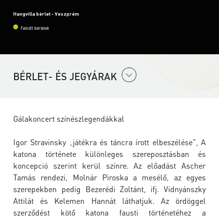
Hangvilla bérlet - Veszprém
Felnőtt bérletek
BÉRLET- ÉS JEGYÁRAK
Gálakoncert színészlegendákkal
Igor Stravinsky „játékra és táncra írott elbeszélése”, A
katona története különleges szereposztásban és
koncepció szerint kerül színre. Az előadást Ascher
Tamás rendezi, Molnár Piroska a mesélő, az egyes
szerepekben pedig Bezerédi Zoltánt, ifj. Vidnyánszky
Attilát és Kelemen Hannát láthatjuk. Az ördöggel
szerződést kötő katona fausti történetéhez a