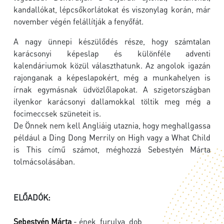
kandallókat, lépcsőkorlátokat és viszonylag korán, már
november végén felállítják a fenyőfát.
A nagy ünnepi készülődés része, hogy számtalan
karácsonyi képeslap és különféle adventi
kalendáriumok közül választhatunk. Az angolok igazán
rajonganak a képeslapokért, még a munkahelyen is
írnak egymásnak üdvözlőlapokat. A szigetországban
ilyenkor karácsonyi dallamokkal töltik meg még a
focimeccsek szüneteit is.
De Önnek nem kell Angliáig utaznia, hogy meghallgassa
például a Ding Dong Merrily on High vagy a What Child
is This című számot, méghozzá Sebestyén Márta
tolmácsolásában.
ELŐADÓK:
Sebestyén Márta
- ének, furulya, dob