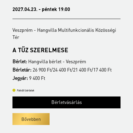
2027.04.23. - péntek 19:00
2
Veszprém - Hangvilla Multifunkcionális Közösségi
V
Tér
T
A TŰZ SZERELMESE
Bérlet:
Hangvilla bérlet - Veszprém
B
Bérletár:
26 900 Ft/24 400 Ft/21 400 Ft/17 400 Ft
B
Jegyár:
9 400 Ft
J
Felnőtt bérletek
Bérletvásárlás
Bővebben