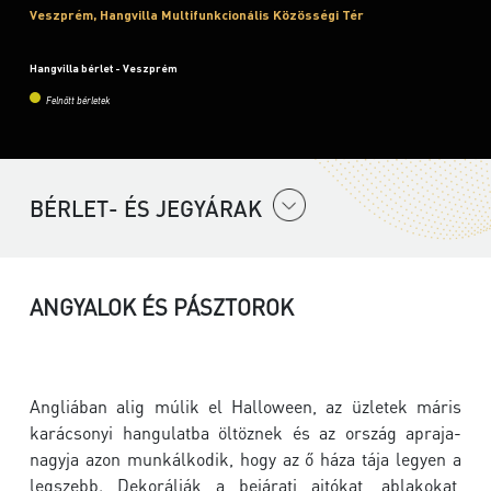
Veszprém, Hangvilla Multifunkcionális Közösségi Tér
Hangvilla bérlet - Veszprém
Felnőtt bérletek
BÉRLET- ÉS JEGYÁRAK
ANGYALOK ÉS PÁSZTOROK
Angliában alig múlik el Halloween, az üzletek máris
karácsonyi hangulatba öltöznek és az ország apraja-
nagyja azon munkálkodik, hogy az ő háza tája legyen a
legszebb. Dekorálják a bejárati ajtókat, ablakokat,