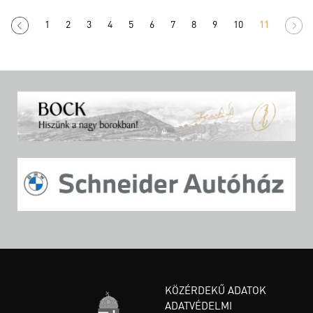
1
2
3
4
5
6
7
8
9
10
11
KÖZÉRDEKŰ ADATOK
ADATVÉDELMI