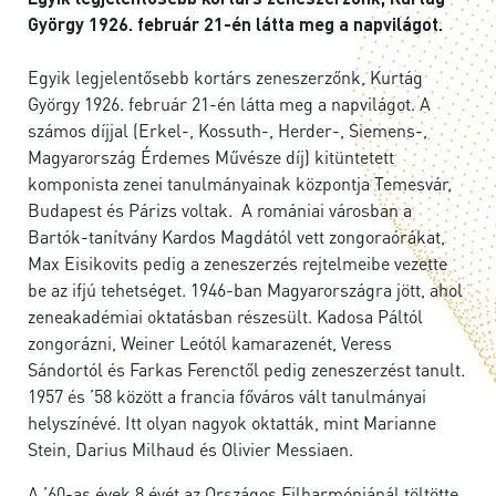
György 1926. február 21-én látta meg a napvilágot.
Egyik legjelentősebb kortárs zeneszerzőnk, Kurtág
György 1926. február 21-én látta meg a napvilágot. A
számos díjjal (Erkel-, Kossuth-, Herder-, Siemens-,
Magyarország Érdemes Művésze díj) kitüntetett
komponista zenei tanulmányainak központja Temesvár,
Budapest és Párizs voltak. A romániai városban a
Bartók-tanítvány Kardos Magdától vett zongoraórákat,
Max Eisikovits pedig a zeneszerzés rejtelmeibe vezette
be az ifjú tehetséget. 1946-ban Magyarországra jött, ahol
zeneakadémiai oktatásban részesült. Kadosa Páltól
zongorázni, Weiner Leótól kamarazenét, Veress
Sándortól és Farkas Ferenctől pedig zeneszerzést tanult.
1957 és ’58 között a francia főváros vált tanulmányai
helyszínévé. Itt olyan nagyok oktatták, mint Marianne
Stein, Darius Milhaud és Olivier Messiaen.
A ’60-as évek 8 évét az Országos Filharmóniánál töltötte,