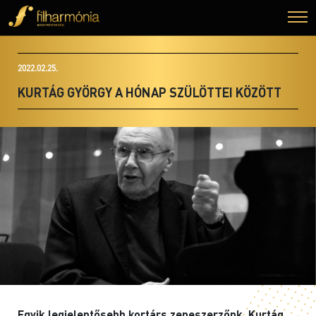
2022.02.25.
KURTÁG GYÖRGY A HÓNAP SZÜLÖTTEI KÖZÖTT
Egyik legjelentősebb kortárs zeneszerzőnk, Kurtág