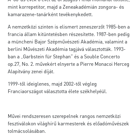
mint korrepetitor, majd a Zeneakadémián zongora- és
kamarazene-tanárként tevékenykedett.
A nemzetközi szinten is elismert zeneszerzőt 1985-ben a
francia állam kitüntetésben részesítette. 1987-ben pedig
a müncheni Bajor Szépművészeti Akadémia, valamint a
berlini Művészeti Akadémia tagjává választották. 1993-
ban a „Garbstein für Stephan” és a Souble Concerto
op.27, No. 2. művekért elnyerte a Pierre Monacoi Herceg
Alapítvány zenei díját.
1999-től ideiglenes, majd 2002-től végleg
Franciaországot választotta élete székhelyéül.
Művei rendszeresen szerepelnek rangos nemzetközi
fesztiválokon világhírű karmesterek és előadóművészek
tolmácsolásában.