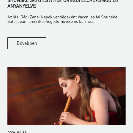
SHUNSKE SATO ÉS A HISTORIKUS ELŐADÁSMÓD ÚJ
ANYANYELVE
Az idei Régi Zenei Napok vendégeként Vácon lép fel Shunske
Sato japán–amerikai hegedűművész és karme...
Bővebben
2026.06.18.