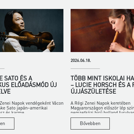
2026.06.18.
 SATO ÉS A
TÖBB MINT ISKOLAI H
KUS ELŐADÁSMÓD ÚJ
– LUCIE HORSCH ÉS A
LVE
ÚJJÁSZÜLETÉSE
i Zenei Napok vendégeként Vácon
A Régi Zenei Napok keretében
ske Sato japán–amerikai
Magyarországon először lép szí
z és karme...
nemzetközi hírű holland furulya
en
Bővebben