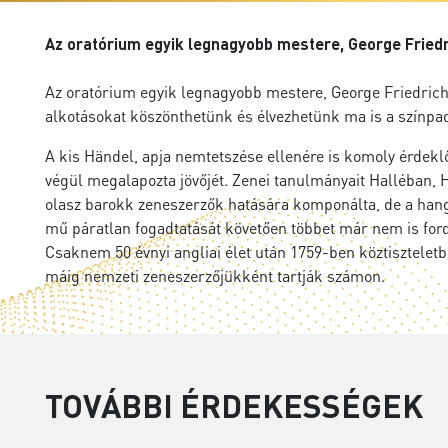
Az oratórium egyik legnagyobb mestere, George Friedri
Az oratórium egyik legnagyobb mestere, George Friedrich
alkotásokat köszönthetünk és élvezhetünk ma is a színpado
A kis Händel, apja nemtetszése ellenére is komoly érdeklőd
végül megalapozta jövőjét. Zenei tanulmányait Halléban, 
olasz barokk zeneszerzők hatására komponálta, de a hang
mű páratlan fogadtatását követően többet már nem is fordu
Csaknem 50 évnyi angliai élet után 1759-ben köztisztele
máig nemzeti zeneszerzőjükként tartják számon.
TOVÁBBI ÉRDEKESSÉGEK