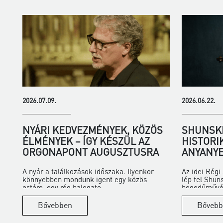
2026.07.09.
2026.06.22.
NYÁRI KEDVEZMÉNYEK, KÖZÖS
SHUNSKE
ÉLMÉNYEK – ÍGY KÉSZÜL AZ
HISTORI
ORGONAPONT AUGUSZTUSRA
ANYANYE
A nyár a találkozások időszaka. Ilyenkor
Az idei Rég
könnyebben mondunk igent egy közös
lép fel Shun
estére, egy rég halogato...
hegedűművés
Bővebben
Bővebb