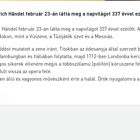
ch Händel február 23-án látta meg a napvilágot 337 évvel ez
 Händel február 23-án látta meg a napvilágot 337 évvel ezelőtt.
kon, mint a Vízizene, a Tűzijáték szvit és a Messiás.
ést mutatott a zene iránt. Titokban az édesanyja által szerzett b
Hamburgban és Itáliában folytatta, majd 1712-ben Londonba kerül
os sikerek ellenére mégis a többszólamú (polifón) kóruszene fe
lt vissza az opera felé.
tben álló és vagyonos művészként érte a halál. Örök nyugalomra 