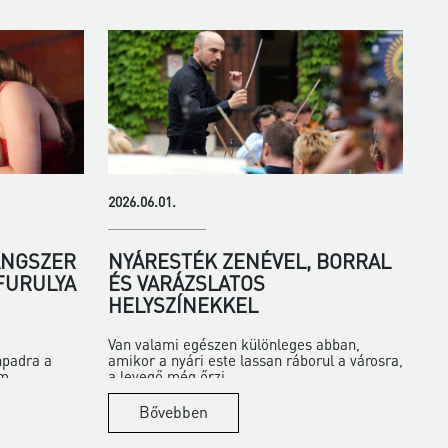
2026.06.01.
ANGSZER
NYÁRESTÉK ZENÉVEL, BORRAL
 FURULYA
ÉS VARÁZSLATOS
HELYSZÍNEKKEL
Van valami egészen különleges abban,
npadra a
amikor a nyári este lassan ráborul a városra,
m...
a levegő még őrzi...
Bővebben