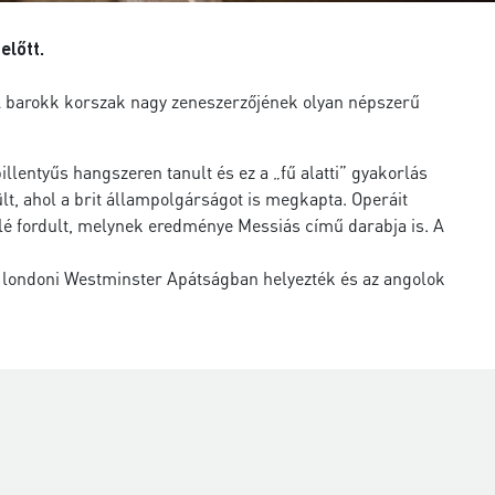
előtt.
 A barokk korszak nagy zeneszerzőjének olyan népszerű
illentyűs hangszeren tanult és ez a „fű alatti” gyakorlás
t, ahol a brit állampolgárságot is megkapta. Operáit
lé fordult, melynek eredménye Messiás című darabja is. A
a londoni Westminster Apátságban helyezték és az angolok