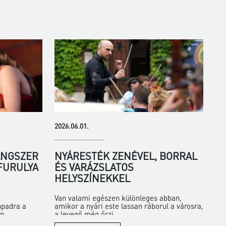
2026.06.01.
ANGSZER
NYÁRESTÉK ZENÉVEL, BORRAL
 FURULYA
ÉS VARÁZSLATOS
HELYSZÍNEKKEL
Van valami egészen különleges abban,
npadra a
amikor a nyári este lassan ráborul a városra,
m...
a levegő még őrzi...