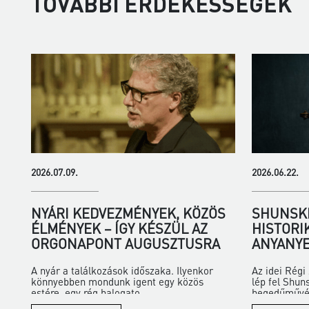
TOVÁBBI ÉRDEKESSÉGEK
2026.07.09.
2026.06.22.
NYÁRI KEDVEZMÉNYEK, KÖZÖS
SHUNSKE
ÉLMÉNYEK – ÍGY KÉSZÜL AZ
HISTORI
ORGONAPONT AUGUSZTUSRA
ANYANYE
A nyár a találkozások időszaka. Ilyenkor
Az idei Rég
könnyebben mondunk igent egy közös
lép fel Shun
estére, egy rég halogato...
hegedűművés