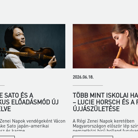
2026.06.18.
 SATO ÉS A
TÖBB MINT ISKOLAI H
KUS ELŐADÁSMÓD ÚJ
– LUCIE HORSCH ÉS A
LVE
ÚJJÁSZÜLETÉSE
i Zenei Napok vendégeként Vácon
A Régi Zenei Napok keretében
ske Sato japán–amerikai
Magyarországon először lép szí
z és karme...
nemzetközi hírű holland furulya