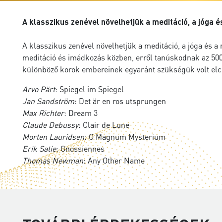
A klasszikus zenével növelhetjük a meditáció, a jóga é
A klasszikus zenével növelhetjük a meditáció, a jóga és a 
meditáció és imádkozás közben, erről tanúskodnak az 500 
különböző korok embereinek egyaránt szükségük volt elcs
Arvo Pärt
: Spiegel im Spiegel
Jan Sandström
: Det är en ros utsprungen
Max Richter
: Dream 3
Claude Debussy
: Clair de Lune
Morten Lauridsen
: O Magnum Mysterium
Erik Satie
: Gnossiennes
Thomas Newman
: Any Other Name