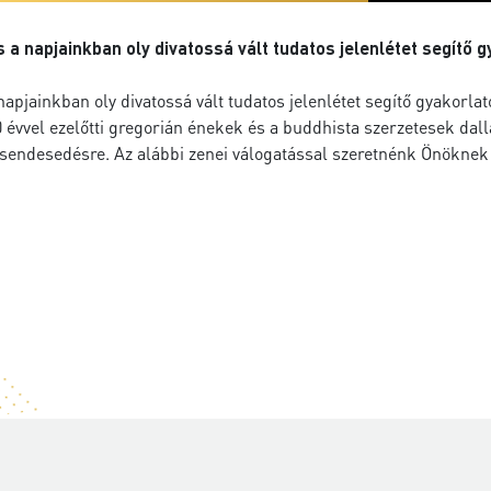
s a napjainkban oly divatossá vált tudatos jelenlétet segítő 
napjainkban oly divatossá vált tudatos jelenlétet segítő gyakorla
évvel ezelőtti gregorián énekek és a buddhista szerzetesek dall
endesedésre. Az alábbi zenei válogatással szeretnénk Önöknek 