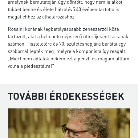
amelynek bemutatóján úgy döntött, hogy nem is alkot
többet benne és élete hátralévő 40 évében tartotta is
magát ehhez az elhatározáshoz.
Rossini korának legbefolyásosabb zeneszerzői közé
tartozott, akit a bel canto népszerű úttörőjeként tartanak
számon. Tiszteletére és 70. születésnapjára barátai egy
szoborral lepték meg, melyre a komponista így reagált:
„Miért nem adtátok nekem ezt a pénzt, és magam álltam
volna a piedesztálra!”
TOVÁBBI ÉRDEKESSÉGEK