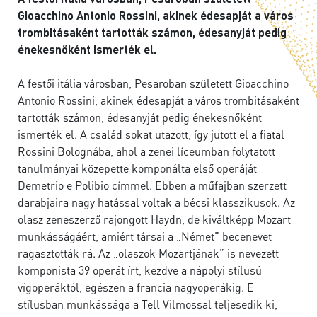
Gioacchino Antonio Rossini, akinek édesapját a város
trombitásaként tartották számon, édesanyját pedig
énekesnőként ismerték el.
A festői itália városban, Pesaroban született Gioacchino
Antonio Rossini, akinek édesapját a város trombitásaként
tartották számon, édesanyját pedig énekesnőként
ismerték el. A család sokat utazott, így jutott el a fiatal
Rossini Bolognába, ahol a zenei líceumban folytatott
tanulmányai közepette komponálta első operáját
Demetrio e Polibio címmel. Ebben a műfajban szerzett
darabjaira nagy hatással voltak a bécsi klasszikusok. Az
olasz zeneszerző rajongott Haydn, de kiváltképp Mozart
munkásságáért, amiért társai a „Német” becenevet
ragasztották rá. Az „olaszok Mozartjának” is nevezett
komponista 39 operát írt, kezdve a nápolyi stílusú
vígoperáktól, egészen a francia nagyoperákig. E
stílusban munkássága a Tell Vilmossal teljesedik ki,