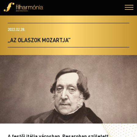
2022.02.28.
„AZ OLASZOK MOZARTJA”
A festői itália városban, Pesaroban született