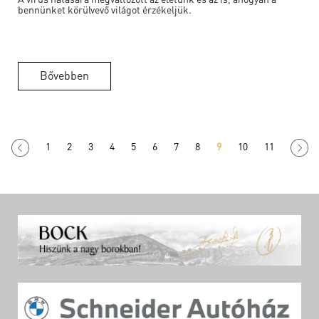
bennünket körülvevő világot érzékeljük.
Bővebben
1
2
3
4
5
6
7
8
9
10
11