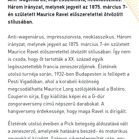
Három irányzat, melynek jegyeit az 1875. március 7-
én született Maurice Ravel előszeretettel ötvözött
stílusában.
Anti-wageniárus, impresszionista, neoklasszikus. Három
irányzat, melynek jegyeit az 1875. március 7-én született
Maurice Ravel előszeretettel ötvözött stílusában. Így nem
is csoda, hogy őt tartották a XX. század egyik
legösszetettebb francia zeneszerzőjének. Életének
utolsó turnéja során, 1932-ben Budapesten is fellépett a
Pesti Vigadóban, ahol a korabeli közönség
megcsodálhatta Maurice Long szólójátékával a Boléro,
Couperin sírja, Egy kiállítás képei és a G-dúr
zongoraverseny című népszerű darabokat. A
hangverseny érdekessége, hogy maga Ravel is dirigált.
Életének utolsó éveiben a Pick betegség áldozatává vált
a zeneszerző, amelynek hatására beszéd- és motorikus
zavarokkal küzdött. Számos sikertelenműtét után, egy