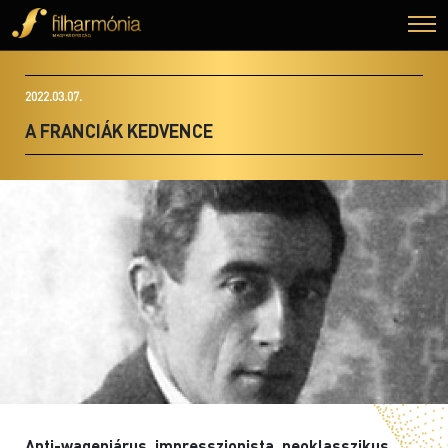
2022.03.07.
A FRANCIÁK KEDVENCE
Anti-wageniárus, impresszionista, neoklasszikus.