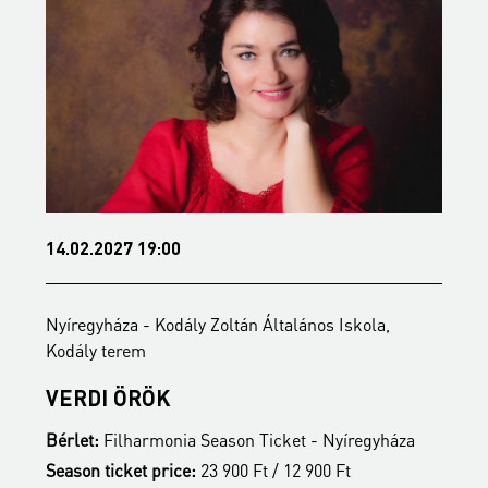
14.02.2027 19:00
0
Nyíregyháza - Kodály Zoltán Általános Iskola,
N
Kodály terem
K
VERDI ÖRÖK
T
Bérlet:
Filharmonia Season Ticket - Nyíregyháza
B
Season ticket price:
23 900 Ft / 12 900 Ft
S