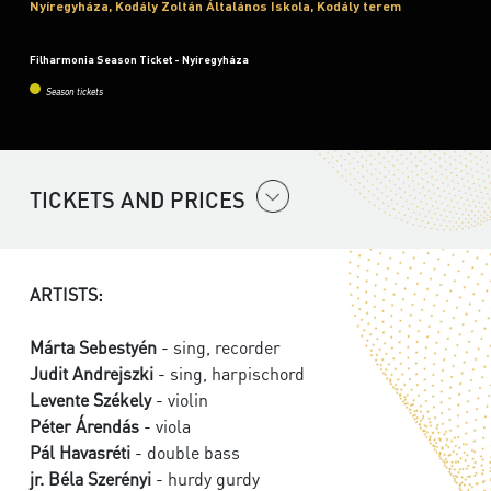
Nyíregyháza, Kodály Zoltán Általános Iskola, Kodály terem
Filharmonia Season Ticket - Nyíregyháza
Season tickets
TICKETS AND PRICES
ARTISTS:
Márta Sebestyén
- sing, recorder
Judit Andrejszki
- sing, harpischord
Levente Székely
- violin
Péter Árendás
- viola
Pál Havasréti
- double bass
jr. Béla Szerényi
- hurdy gurdy