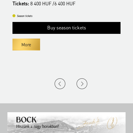
Tickets:
8 400 HUF /6 400 HUF
T
Season tickets
Buy season tickets
More