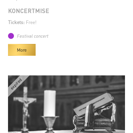
KONCERTMISE
Tickets:
Free!
Festival concert
More