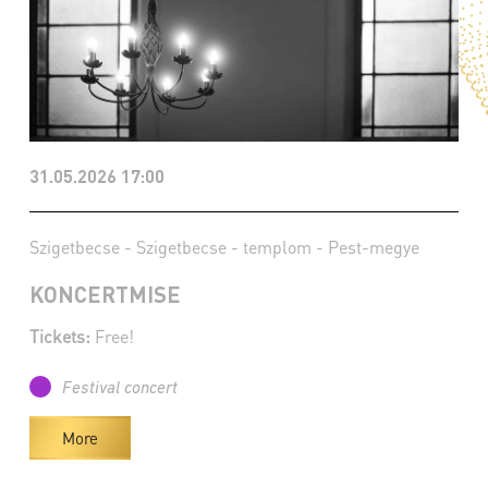
31.05.2026 17:00
Szigetbecse - Szigetbecse - templom - Pest-megye
KONCERTMISE
Tickets:
Free!
Festival concert
More