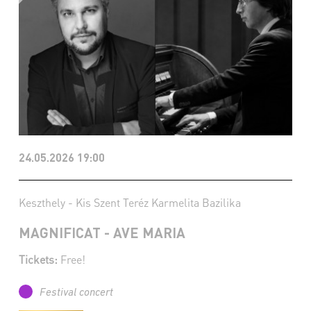
24.05.2026 19:00
Keszthely - Kis Szent Teréz Karmelita Bazilika
MAGNIFICAT - AVE MARIA
Tickets:
Free!
Festival concert