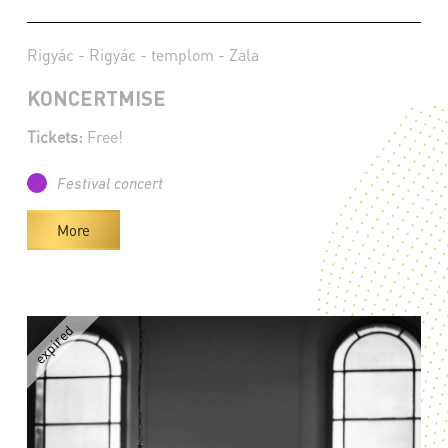
Rigyác - Rigyác - templom - Zala
KONCERTMISE
Tickets:
Free!
Festival concert
More