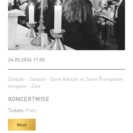
24.05.2026 11:00
Zalapáti - Zalapáti - Szent Adorján és Szent Őrangyalok-
templom - Zala
KONCERTMISE
Tickets:
Free!
More