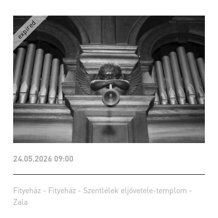
24.05.2026 09:00
Fityeház - Fityeház - Szentlélek eljövetele-templom -
Zala