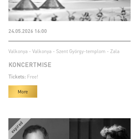
24.05.2026 16:00
Valkonya - Valkonya - Szent György-templom - Zala
KONCERTMISE
Tickets:
Free!
More