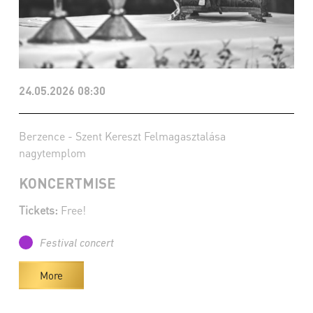
24.05.2026 08:30
Berzence - Szent Kereszt Felmagasztalása
nagytemplom
KONCERTMISE
Tickets:
Free!
Festival concert
More