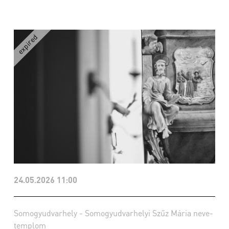
24.05.2026 11:00
Somogyudvarhely - Somogyudvarhelyi Szűz Mária neve-
templom