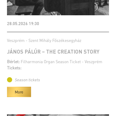
28.05.2026 19:30
Veszprém - Szent Mihály Főszékesegyház
JÁNOS PÁLÚR – THE CREATION STORY
Bérlet:
Filharmonia Organ Season Ticket - Veszprém
Tickets:
Season tickets
More