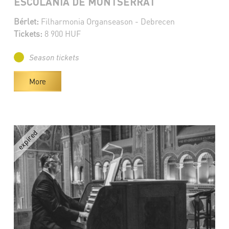
ESCOLANIA DE MONTSERRAT
Bérlet:
Filharmonia Organseason - Debrecen
Tickets:
8 900 HUF
Season tickets
More