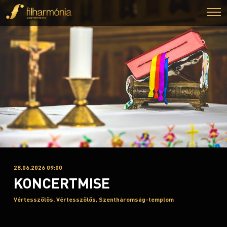
28.06.2026 09:00
KONCERTMISE
Vértesszőlős, Vértesszőlős, Szentháromság-templom