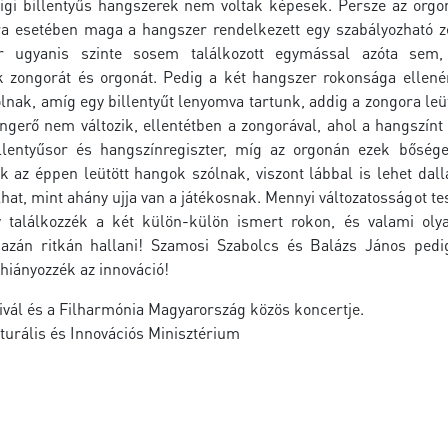
igi billentyűs hangszerek nem voltak képesek. Persze az orgo
ra esetében maga a hangszer rendelkezett egy szabályozható
r ugyanis szinte sosem találkozott egymással azóta sem
 zongorát és orgonát. Pedig a két hangszer rokonsága ellenér
nak, amíg egy billentyűt lenyomva tartunk, addig a zongora leüt
gerő nem változik, ellentétben a zongorával, ahol a hangszínt 
llentyűsor és hangszínregiszter, míg az orgonán ezek bőség
k az éppen leütött hangok szólnak, viszont lábbal is lehet dal
hat, mint ahány ujja van a játékosnak. Mennyi változatosságot te
y találkozzék a két külön-külön ismert rokon, és valami o
gazán ritkán hallani! Szamosi Szabolcs és Balázs János ped
hiányozzék az innováció!
tivál és a Filharmónia Magyarország közös koncertje.
turális és Innovációs Minisztérium