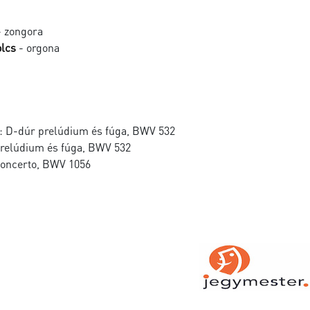
 zongora
lcs
- orgona
: D-dúr prelúdium és fúga, BWV 532
relúdium és fúga, BWV 532
concerto, BWV 1056