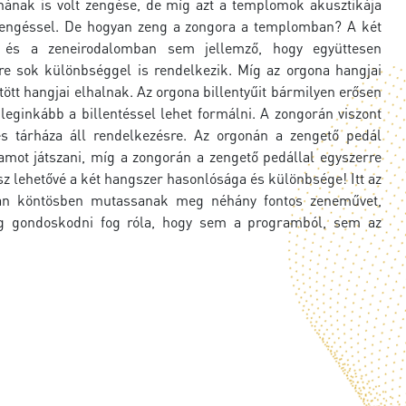
nának is volt zengése, de míg azt a templomok akusztikája
 zengéssel. De hogyan zeng a zongora a templomban? A két
, és a zeneirodalomban sem jellemző, hogy együttesen
e sok különbséggel is rendelkezik. Míg az orgona hangjai
ött hangjai elhalnak. Az orgona billentyűit bármilyen erősen
leginkább a billentéssel lehet formálni. A zongorán viszont
es tárháza áll rendelkezésre. Az orgonán a zengető pedál
lamot játszani, míg a zongorán a zengető pedállal egyszerre
sz lehetővé a két hangszer hasonlósága és különbsége! Itt az
lyan köntösben mutassanak meg néhány fontos zeneművet,
ig gondoskodni fog róla, hogy sem a programból, sem az