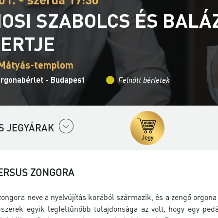
OSI SZABOLCS ÉS BALÁ
ERTJE
 Mátyás-templom
Orgonabérlet - Budapest
Felnőtt bérletek
S JEGYÁRAK
ERSUS ZONGORA
zongora neve a nyelvújítás korából származik, és a zengő orgona 
gszerek egyik legfeltűnőbb tulajdonsága az volt, hogy egy pedá