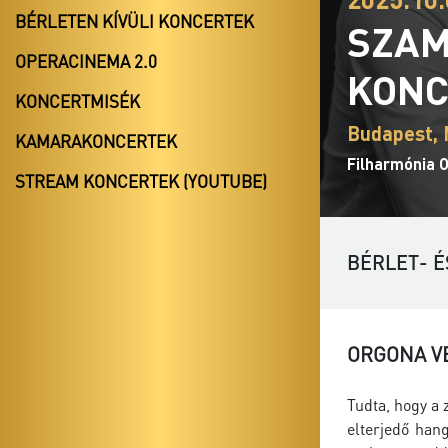
BÉRLETEN KÍVÜLI KONCERTEK
SZAM
OPERACINEMA 2.0
KONC
KONCERTMISÉK
Budapest,
KAMARAKONCERTEK
Filharmónia 
STREAM KONCERTEK (YOUTUBE)
BÉRLET- É
ORGONA V
Tudta, hogy a 
elterjedő han