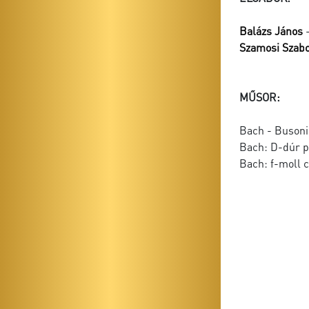
Balázs János
-
Szamosi Szabo
MŰSOR:
Bach - Busoni
Bach: D-dúr p
Bach: f-moll 