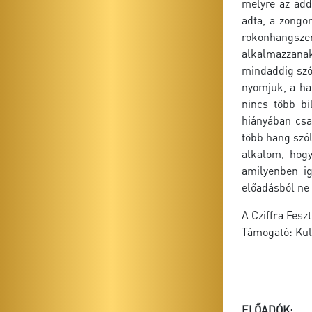
melyre az add
adta, a zongo
rokonhangsze
alkalmazzanak
mindaddig szól
nyomjuk, a han
nincs több bi
hiányában csa
több hang szól
alkalom, hog
amilyenben i
előadásból ne 
A Cziffra Fesz
Támogató: Kul
ELŐADÓK: