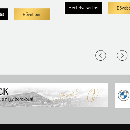
Felnőtt bérlet
Bérletvásárlás
Bővebben
Bőve