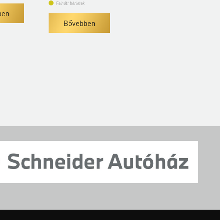
ek
Bővebben
bben