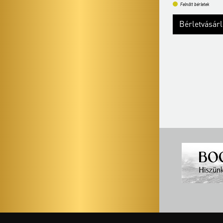
Felnőtt bérletek
Bérletvásárlás
Bővebben
Bővebben