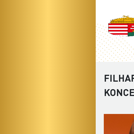
FILHA
KONC