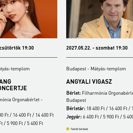
2027.05.22. - szombat 19:30
2024.11.0
Budapest - Mátyás-templom
Budapest
ANGYALI VIGASZ
SZAMO
KELEM
Bérlet:
Filharmónia Orgonabérlet -
KONCE
Budapest
Bérlet:
Fi
Bérletár:
18 400 Ft / 16 400 Ft / 14 400 Ft
Budapest
 Ft
Jegyár:
6 400 Ft / 5 900 Ft / 5 400 Ft
Jegyár:
5 
Felnőtt bérletek