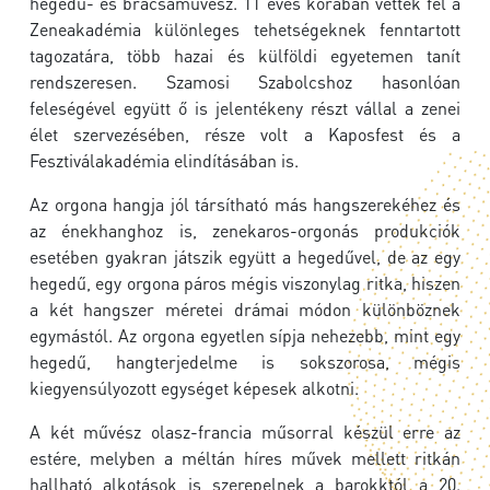
hegedű- és brácsaművész. 11 éves korában vették fel a
Zeneakadémia különleges tehetségeknek fenntartott
tagozatára, több hazai és külföldi egyetemen tanít
rendszeresen. Szamosi Szabolcshoz hasonlóan
feleségével együtt ő is jelentékeny részt vállal a zenei
élet szervezésében, része volt a Kaposfest és a
Fesztiválakadémia elindításában is.
Az orgona hangja jól társítható más hangszerekéhez és
az énekhanghoz is, zenekaros-orgonás produkciók
esetében gyakran játszik együtt a hegedűvel, de az egy
hegedű, egy orgona páros mégis viszonylag ritka, hiszen
a két hangszer méretei drámai módon különböznek
egymástól. Az orgona egyetlen sípja nehezebb, mint egy
hegedű, hangterjedelme is sokszorosa, mégis
kiegyensúlyozott egységet képesek alkotni.
A két művész olasz-francia műsorral készül erre az
estére, melyben a méltán híres művek mellett ritkán
hallható alkotások is szerepelnek a barokktól a 20.