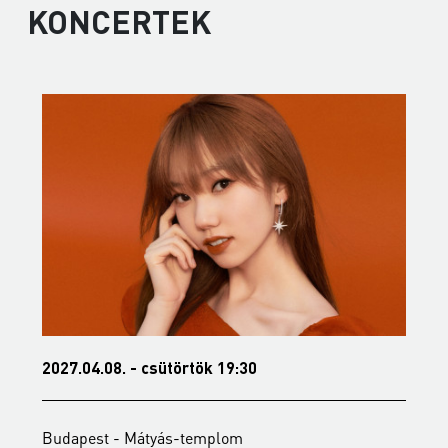
KONCERTEK
2027.04.08. - csütörtök 19:30
2
Budapest - Mátyás-templom
B