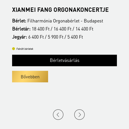
S
XIANMEI FANG ORGONAKONCERTJE
A
Bérlet:
Filharmónia Orgonabérlet - Budapest
B
Bérletár:
18 400 Ft / 16 400 Ft / 14 400 Ft
B
Jegyár:
6 400 Ft / 5 900 Ft / 5 400 Ft
J
Felnőtt bérletek
Bérletvásárlás
Bővebben