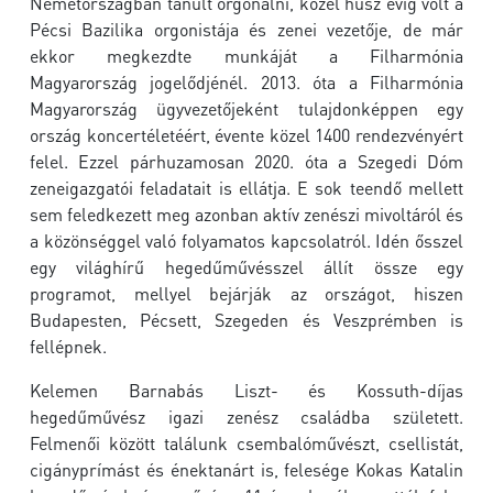
Németországban tanult orgonálni, közel húsz évig volt a
Pécsi Bazilika orgonistája és zenei vezetője, de már
ekkor megkezdte munkáját a Filharmónia
Magyarország jogelődjénél. 2013. óta a Filharmónia
Magyarország ügyvezetőjeként tulajdonképpen egy
ország koncertéletéért, évente közel 1400 rendezvényért
felel. Ezzel párhuzamosan 2020. óta a Szegedi Dóm
zeneigazgatói feladatait is ellátja. E sok teendő mellett
sem feledkezett meg azonban aktív zenészi mivoltáról és
a közönséggel való folyamatos kapcsolatról. Idén ősszel
egy világhírű hegedűművésszel állít össze egy
programot, mellyel bejárják az országot, hiszen
Budapesten, Pécsett, Szegeden és Veszprémben is
fellépnek.
Kelemen Barnabás Liszt- és Kossuth-díjas
hegedűművész igazi zenész családba született.
Felmenői között találunk csembalóművészt, csellistát,
cigányprímást és énektanárt is, felesége Kokas Katalin