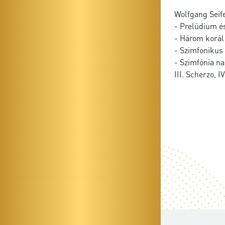
Wolfgang Seif
- Prelúdium é
- Három korál 
- Szimfonikus 
- Szimfónia nag
III. Scherzo, I