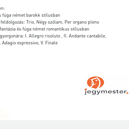
en:
s fúga német barokk stílusban
feldolgozás: Trio, Négy szólam, Per organo pleno
fantázia és fúga német romantikus stílusban
yorgonára: I. Allegro risoluto , II. Andante cantabile,
V. Adagio espressivo, V. Finale