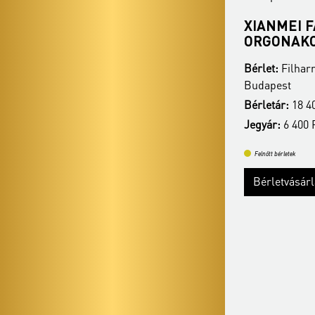
OTT REZSŐ - KARÁCSONYI
XIANMEI 
VÁLOGATÁS
ORGONAK
Bérlet:
Filharmónia Orgonabérlet -
Bérlet:
Filhar
Budapest
Budapest
Bérletár:
18 400 Ft / 16 400 Ft / 14 400 Ft
Bérletár:
18 40
Jegyár:
6 400 Ft / 5 900 Ft / 5 400 Ft
Jegyár:
6 400 F
Felnőtt bérletek
Felnőtt bérletek
Bérletvásárlás
Bérletvásár
Bővebben