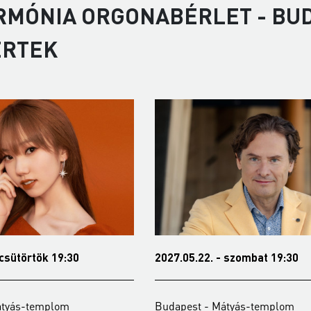
RMÓNIA ORGONABÉRLET - BUD
ERTEK
 csütörtök 19:30
2027.05.22. - szombat 19:30
átyás-templom
Budapest - Mátyás-templom