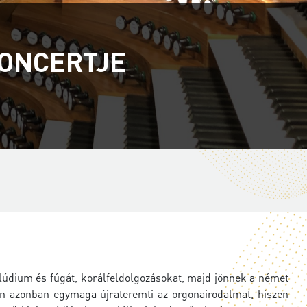
ONCERTJE
elúdium és fúgát, korálfeldolgozásokat, majd jönnek a német
en azonban egymaga újrateremti az orgonairodalmat, hiszen