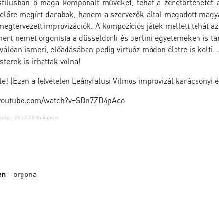
stílusban ő maga komponált műveket, tehát a zenetörténetet 
 előre megírt darabok, hanem a szervezők által megadott magy
egtervezett improvizációk. A kompozíciós játék mellett tehát az
ert német orgonista a düsseldorfi és berlini egyetemeken is tan
iválóan ismeri, előadásában pedig virtuóz módon életre is kelti.
terek is írhattak volna!
e! (Ezen a felvételen Leányfalusi Vilmos improvizál karácsonyi é
youtube.com/watch?v=SDn7ZD4pAco
szág
·
24.12.28 Budapest
en
- orgona