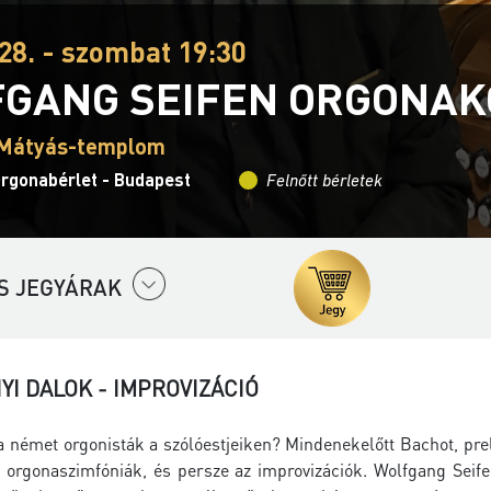
28. - szombat 19:30
GANG SEIFEN ORGONAK
 Mátyás-templom
Orgonabérlet - Budapest
Felnőtt bérletek
S JEGYÁRAK
I DALOK - IMPROVIZÁCIÓ
 a német orgonisták a szólóestjeiken? Mindenekelőtt Bachot, pr
 orgonaszimfóniák, és persze az improvizációk. Wolfgang Seif