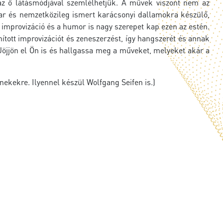
az ő látásmódjával szemlélhetjük. A művek viszont nem az
ar és nemzetközileg ismert karácsonyi dallamokra készülő,
 improvizáció és a humor is nagy szerepet kap ezen az estén.
ított improvizációt és zeneszerzést, így hangszerét és annak
 Jöjjön el Ön is és hallgassa meg a műveket, melyeket akár a
nekekre. Ilyennel készül Wolfgang Seifen is.)