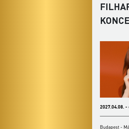
FILHA
KONC
2027.01.04. - hétfő 19:30
2027.04.08. -
Budapest - Mátyás-templom
Budapest - M