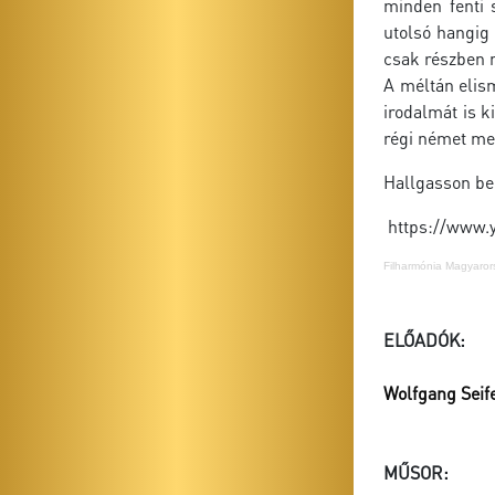
minden fenti 
utolsó hangig
csak részben m
A méltán elism
irodalmát is k
régi német mes
Hallgasson bel
https://www.
Filharmónia Magyaror
ELŐADÓK:
Wolfgang Seif
MŰSOR: