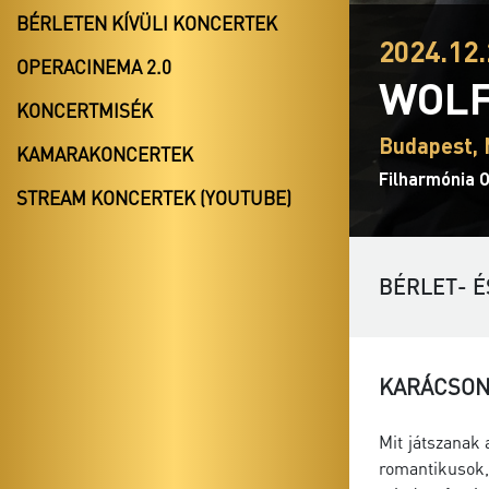
BÉRLETEN KÍVÜLI KONCERTEK
2024.12.
OPERACINEMA 2.0
WOLF
KONCERTMISÉK
Budapest,
KAMARAKONCERTEK
Filharmónia 
STREAM KONCERTEK (YOUTUBE)
BÉRLET- É
KARÁCSONY
Mit játszanak
romantikusok,