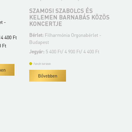
SZAMOSI SZABOLCS ÉS
KO
KELEMEN BARNABÁS KÖZÖS
ST
t -
KONCERTJE
Bér
Bérlet:
Filharmónia Orgonabérlet -
Bu
14 400 Ft
Budapest
Jeg
0 Ft
Jegyár:
5 400 Ft/ 4 900 Ft/ 4 400 Ft
Fe
Felnőtt bérletek
ben
Bővebben