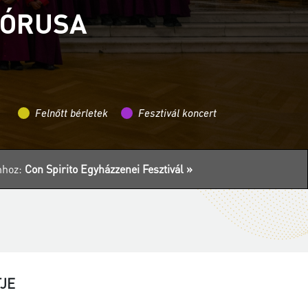
KÓRUSA
Felnőtt bérletek
Fesztivál koncert
mhoz:
Con Spirito Egyházzenei Fesztivál »
TJE