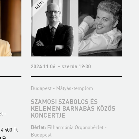
erda 19:30
2024.12.28. - szombat 19:30
ás-templom
Budapest - Mátyás-templom
ABOLCS ÉS
WOLFGANG SEIFEN
ARNABÁS KÖZÖS
ORGONAKONCERTJE
Bérlet:
Filharmónia Orgonabérlet -
ia Orgonabérlet -
Budapest
Jegyár:
5 400 Ft/ 4 900 Ft/ 4 400 Ft