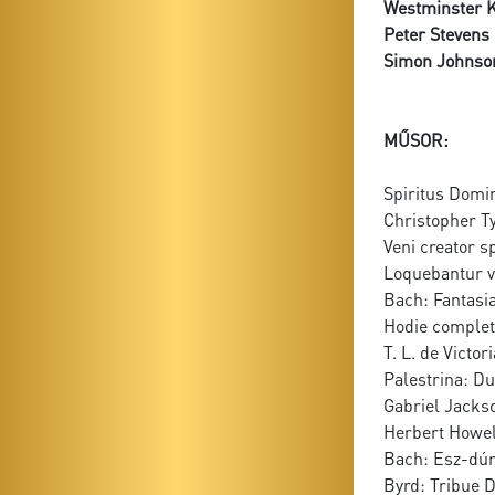
Westminster K
Peter Stevens
Simon Johnso
MŰSOR:
Spiritus Domin
Christopher T
Veni creator s
Loquebantur va
Bach: Fantasi
Hodie completi
T. L. de Victor
Palestrina: D
Gabriel Jackso
Herbert Howel
Bach: Esz-dúr
Byrd: Tribue 