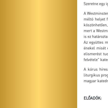
Szeretne egy i
A Westminster 
méltó helyet 
köszönhetően, 
mert a Westmi
is ez határozt
Az együttes m
énekel misét 
elismerést tu
felvétele" ka
A kórus híres
liturgikus pro
magyar katedrá
ELŐADÓK: