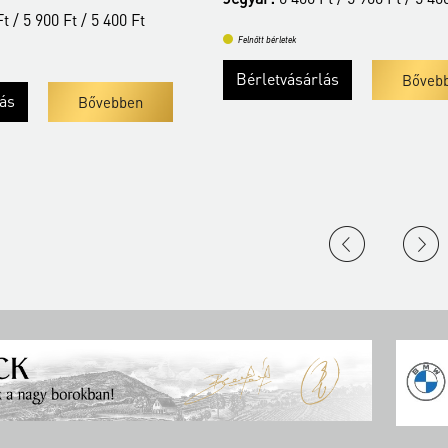
Jegyár:
5 400 Ft/ 
Felnőtt bérletek
Felnőtt bérletek
Bérletvásárlás
Bővebben
Bővebben