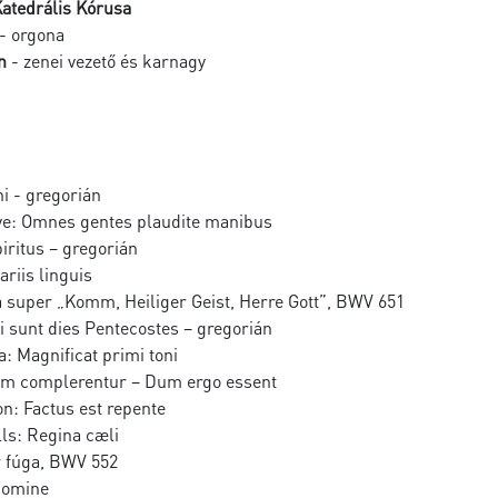
atedrális Kórusa
- orgona
n
- zenei vezető és karnagy
i - gregorián
ye: Omnes gentes plaudite manibus
piritus – gregorián
riis linguis
a super „Komm, Heiliger Geist, Herre Gott”, BWV 651
 sunt dies Pentecostes – gregorián
ia: Magnificat primi toni
um complerentur – Dum ergo essent
n: Factus est repente
ls: Regina cæli
 fúga, BWV 552
Domine