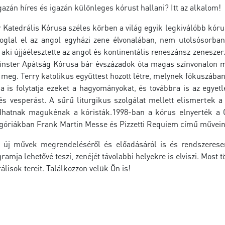
gazán híres és igazán különleges kórust hallani? Itt az alkalom!
Katedrális Kórusa széles körben a világ egyik legkiválóbb kórus
foglal el az angol egyházi zene élvonalában, nem utolsósorban
aki újjáélesztette az angol és kontinentális reneszánsz zeneszer
nster Apátság Kórusa bár évszázadok óta magas színvonalon műk
a meg. Terry katolikus együttest hozott létre, melynek fókuszában
a is folytatja ezeket a hagyományokat, és továbbra is az egyet
és vesperást. A sűrű liturgikus szolgálat mellett elismertek a
dhatnak magukénak a kóristák.1998-ban a kórus elnyerték a G
tegóriákban Frank Martin Messe és Pizzetti Requiem című művein
 új művek megrendeléséről és előadásáról is és rendszeresen
gramja lehetővé teszi, zenéjét távolabbi helyekre is elviszi. Mos
lisok tereit. Találkozzon velük Ön is!