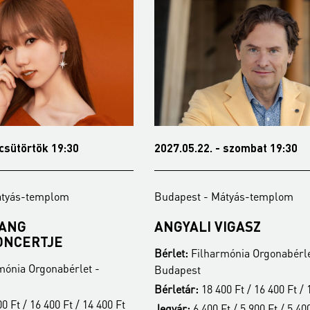
2027.05.22. - szombat 19:30
2024.11.06. - sz
Budapest - Mátyás-templom
Budapest - Máty
ANGYALI VIGASZ
SZAMOSI SZ
KELEMEN B
Bérlet:
Filharmónia Orgonabérlet -
KONCERTJE
Budapest
Bérlet:
Filharmón
Bérletár:
18 400 Ft / 16 400 Ft / 14 400 Ft
Budapest
Jegyár:
6 400 Ft / 5 900 Ft / 5 400 Ft