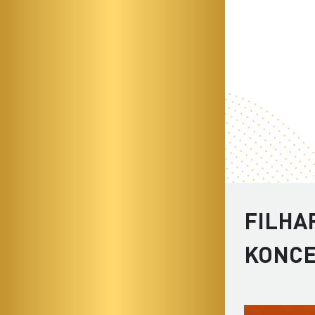
FILHA
KONC