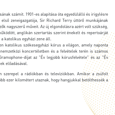
ának számít. 1901-es alapítása óta egyedülálló és irigylésre
 első zeneigazgatója, Sir Richard Terry úttörő munkájának
zők nagyszerű műveit. Az új elgondolásra azért volt szükség,
ödött, anglikán szertartás szerint énekelt és repertoárját
 a katolikus egyházi zene áll.
len katolikus székesegyházi kórus a világon, amely naponta
 nemzetközi koncertéletben és a felvételek terén is számos
ramophone-díjat az "Év legjobb kórusfelvétele" és az "Év
ek előadásával.
 szerepel a rádiókban és televíziókban. Amikor a zsúfolt
t több ezer kilométert utaznak, hogy hangjukkal betölthessék a