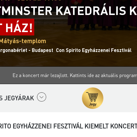
MINSTER KATEDRÁLIS 
T HÁZ!
 Mátyás-templom
Orgonabérlet - Budapest
Con Spirito Egyházzenei Fesztivál
Ez a koncert már lezajlott.
Kattints ide az aktuális progra
S JEGYÁRAK
RITO EGYHÁZZENEI FESZTIVÁL KIEMELT KONCER