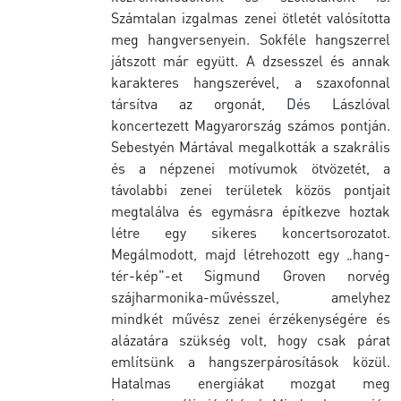
Számtalan izgalmas zenei ötletét valósította
meg hangversenyein. Sokféle hangszerrel
játszott már együtt. A dzsesszel és annak
karakteres hangszerével, a szaxofonnal
társítva az orgonát, Dés Lászlóval
koncertezett Magyarország számos pontján.
Sebestyén Mártával megalkották a szakrális
és a népzenei motívumok ötvözetét, a
távolabbi zenei területek közös pontjait
megtalálva és egymásra építkezve hoztak
létre egy sikeres koncertsorozatot.
Megálmodott, majd létrehozott egy „hang-
tér-kép"-et Sigmund Groven norvég
szájharmonika-művésszel, amelyhez
mindkét művész zenei érzékenységére és
alázatára szükség volt, hogy csak párat
említsünk a hangszerpárosítások közül.
Hatalmas energiákat mozgat meg