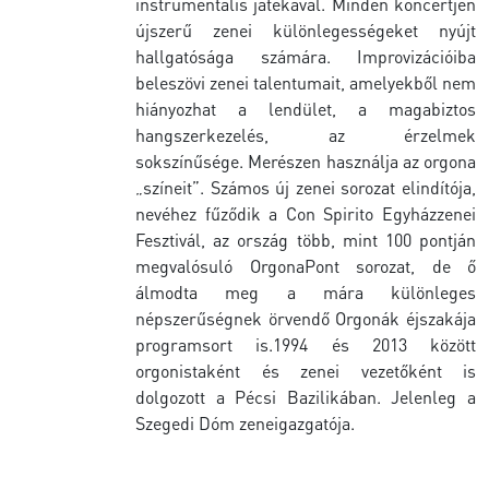
instrumentális játékával. Minden koncertjén
újszerű zenei különlegességeket nyújt
hallgatósága számára. Improvizációiba
beleszövi zenei talentumait, amelyekből nem
hiányozhat a lendület, a magabiztos
hangszerkezelés, az érzelmek
sokszínűsége. Merészen használja az orgona
„színeit”. Számos új zenei sorozat elindítója,
nevéhez fűződik a Con Spirito Egyházzenei
Fesztivál, az ország több, mint 100 pontján
megvalósuló OrgonaPont sorozat, de ő
álmodta meg a mára különleges
népszerűségnek örvendő Orgonák éjszakája
programsort is.1994 és 2013 között
orgonistaként és zenei vezetőként is
dolgozott a Pécsi Bazilikában. Jelenleg a
Szegedi Dóm zeneigazgatója.