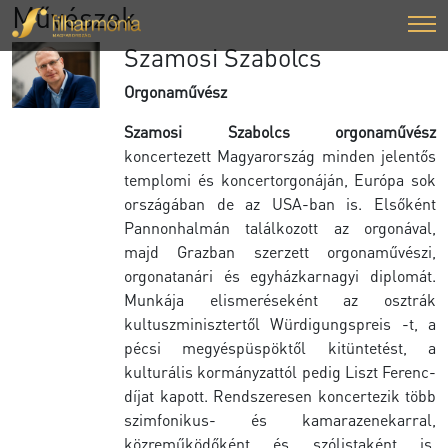
Művészek
Szamosi Szabolcs
Orgonaművész
Szamosi Szabolcs orgonaművész
koncertezett Magyarország minden jelentős
templomi és koncertorgonáján, Európa sok
országában de az USA-ban is. Elsőként
Pannonhalmán találkozott az orgonával,
majd Grazban szerzett orgonaművészi,
orgonatanári és egyházkarnagyi diplomát.
Munkája elismeréseként az osztrák
kultuszminisztertől Würdigungspreis -t, a
pécsi megyéspüspöktől kitüntetést, a
kulturális kormányzattól pedig Liszt Ferenc-
díjat kapott. Rendszeresen koncertezik több
szimfonikus- és kamarazenekarral,
közreműködőként és szólistaként is.