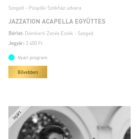
Szeged - Püspöki Székház udvara
JAZZATION ACAPELLA EGYÜTTES
Bérlet:
Dómkerti Zenés Esték - Szeged
Jegyár:
3 400 Ft
Nyári program
Bővebben