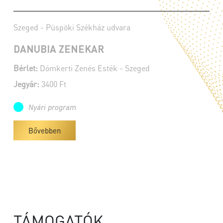
Szeged - Püspöki Székház udvara
DANUBIA ZENEKAR
Bérlet:
Dómkerti Zenés Esték - Szeged
Jegyár:
3400 Ft
Nyári program
Bővebben
TÁMOGATÓK