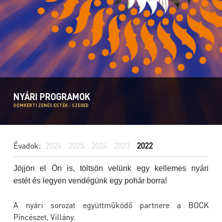
NYÁRI PROGRAMOK
DÓMKERTI ZENÉS ESTÉK - SZEGED
Évadok:
2026
2025
2024
2023
2022
Jöjjön el Ön is, töltsön velünk egy kellemes nyári
estét és legyen vendégünk egy pohár borra!
A nyári sorozat együttműködő partnere a BOCK
Pincészet, Villány.