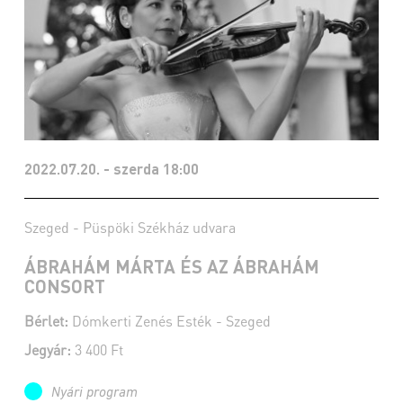
2022.07.20. - szerda 18:00
Szeged - Püspöki Székház udvara
ÁBRAHÁM MÁRTA ÉS AZ ÁBRAHÁM
CONSORT
Bérlet:
Dómkerti Zenés Esték - Szeged
Jegyár:
3 400 Ft
Nyári program