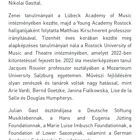
Nikolai Gast
tal.
Zenei tanulmányait a
Lübeck Academy of Music
intézményében kezdte, majd a
Young Academy Rostock
hallgatójaként folytatta
Matthias Kirschnereit
professzor
irányításával. Tizenhét éves korában kezdte meg
alapképzéses tanulmányait nála a
Rostock University of
Music and Theatre
intézményében, amelyet 2022-ben
kitüntetéssel fejezett be. 2022 óta mesterképzésen tanul
Jacques Rouvier
professzor osztályában a
Mozarteum
University Salzburg
egyetemen. Művészi fejlődésére
olyan zenészek és tanárok voltak nagy hatással, mint
Arie Vardi
,
Bernd Goetzke
,
Janina Fialkowska
,
Lise de la
Salle
és
Douglas Humpherys
.
Julian Gast ösztöndíjasa a
Deutsche Stiftung
Musikleben
nak, a
Hans and Eugenia Jütting
Foundation
nak, a
Marie Luise Imbusch Foundation
nak, a
Foundation of Lower Saxony
nak, valamint a
German