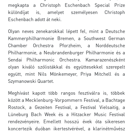
megkapta a
Christoph Eschenbach Special Prize
különdíjat is, amelyet személyesen
Christoph
Eschenbach
adott át neki.
Olyan neves zenekarokkal lépett fel, mint a
Deutsche
Kammerphilharmonie Bremen
, a
Southwest German
Chamber Orchestra Pforzheim
, a
Norddeutsche
Philharmonie
, a
Neubrandenburger Philharmonie
és a
Sendai Philharmonic Orchestra
. Kamarazenészként
olyan kiváló szólistákkal és együttesekkel szerepelt
együtt, mint
Nils Mönkemeyer
,
Priya Mitchell
és a
Szymanowski Quartet
.
Meghívást kapott több rangos fesztiválra is, többek
között a
Mecklenburg-Vorpommern Festival
, a
Bachtage
Rostock
, a
Gezeiten Festival
, a
Festival Vielsaitig
, a
Lüneburg Bach Week
és a
Hitzacker Music Festival
rendezvényeire. Emellett hosszú évek óta sikeresen
koncertezik duóban ikertestvérével, a klarinétművész