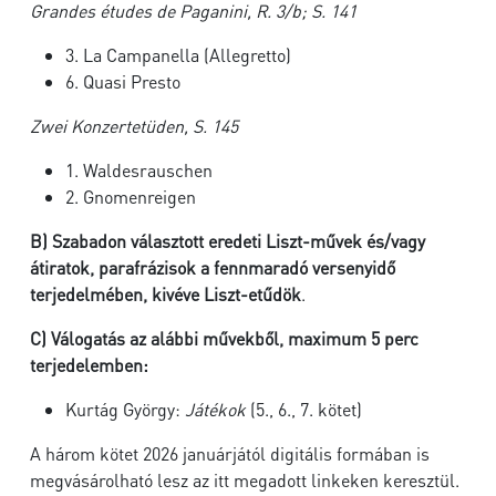
Grandes études de Paganini, R. 3/b; S. 141
3. La Campanella (Allegretto)
6. Quasi Presto
Zwei Konzertetüden, S. 145
1. Waldesrauschen
2. Gnomenreigen
B)
Szabadon választott eredeti Liszt-művek és/vagy
átiratok, parafrázisok a fennmaradó versenyidő
terjedelmében,
kivéve Liszt-etűdök
.
C)
Válogatás az alábbi művekből, maximum 5 perc
terjedelemben:
Kurtág György:
Játékok
(5., 6., 7. kötet)
A három kötet 2026 januárjától digitális formában is
megvásárolható lesz az itt megadott linkeken keresztül.