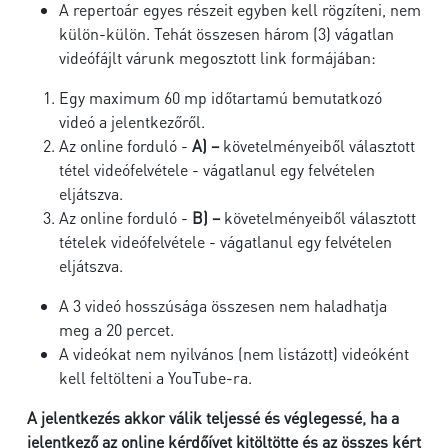
A repertoár egyes részeit egyben kell rögzíteni, nem
külön-külön. Tehát összesen három (3) vágatlan
videófájlt várunk megosztott link formájában:
Egy maximum 60 mp időtartamú bemutatkozó
videó a jelentkezőről.
Az online forduló -
A) –
követelményeiből választott
tétel videófelvétele - vágatlanul egy felvételen
eljátszva.
Az online forduló -
B) –
követelményeiből választott
tételek videófelvétele - vágatlanul egy felvételen
eljátszva.
A 3 videó hosszúsága összesen nem haladhatja
meg a 20 percet.
A videókat nem nyilvános (nem listázott) videóként
kell feltölteni a YouTube-ra.
A jelentkezés akkor válik teljessé és véglegessé, ha a
jelentkező az online kérdőívet kitöltötte és az összes kért