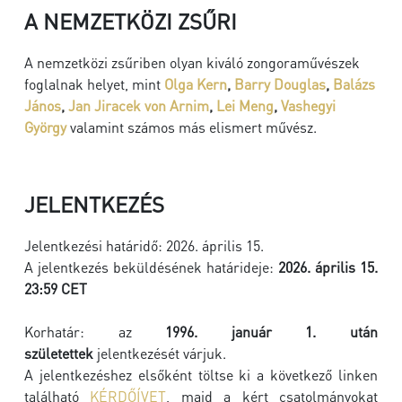
A NEMZETKÖZI ZSŰRI
A nemzetközi zsűriben olyan kiváló zongoraművészek
foglalnak helyet, mint
Olga Kern
,
Barry Douglas
,
Balázs
János
,
Jan Jiracek von Arnim
,
Lei Meng
,
Vashegyi
György
valamint számos más elismert művész.
JELENTKEZÉS
Jelentkezési határidő: 2026. április 15.
A jelentkezés beküldésének határideje:
2026. április 15.
23:59 CET
Korhatár: az
1996. január 1. után
születettek
jelentkezését várjuk.
A jelentkezéshez elsőként töltse ki a következő linken
található
KÉRDŐÍVET
, majd a kért csatolmányokat