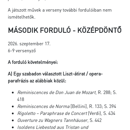
A játszott művek a verseny további fordulóiban nem
ismételhetők.
MÁSODIK FORDULÓ - KÖZÉPDÖNTŐ
2026. szeptember 17.
6-9 versenyző
A forduló követelményei:
A)
Egy szabadon választott Liszt-átirat / opera-
parafrázis az alábbiak közül:
Reminiscences de Don Juan de Mozart
, R. 288; S.
418
Reminiscences de Norma
[Bellini], R. 133; S. 394
Rigoletto – Paraphrase de Concert
(Verdi), S. 434
Ouverture zu Wagners Tannhäuser
, S. 442
Isoldens Liebestod aus Tristan und