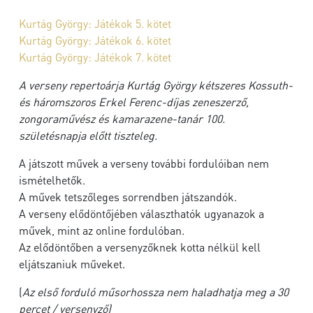
Kurtág György: Játékok 5. kötet
Kurtág György: Játékok 6. kötet
Kurtág György: Játékok 7. kötet
A verseny repertoárja Kurtág György kétszeres Kossuth-
és háromszoros Erkel Ferenc-díjas zeneszerző,
zongoraművész és kamarazene-tanár 100.
születésnapja előtt tiszteleg.
A játszott művek a verseny további fordulóiban nem
ismételhetők.
A művek tetszőleges sorrendben játszandók.
A verseny elődöntőjében választhatók ugyanazok a
művek, mint az online fordulóban.
Az elődöntőben a versenyzőknek kotta nélkül kell
eljátszaniuk műveket.
(
Az első forduló műsorhossza nem haladhatja meg a 30
percet / versenyző)