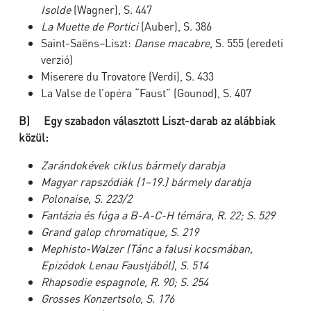
Isolde
(Wagner), S. 447
La Muette de Portici
(Auber), S. 386
Saint-Saëns–Liszt:
Danse macabre
, S. 555 (eredeti
verzió)
Miserere du Trovatore (Verdi), S. 433
La Valse de l’opéra “Faust” (Gounod), S. 407
B)
Egy szabadon választott Liszt-darab az alábbiak
közül:
Zarándokévek
ciklus bármely darabja
Magyar rapszódiák
(1–19.) bármely darabja
Polonaise
, S. 223/2
Fantázia és fúga a B-A-C-H témára
, R. 22; S. 529
Grand galop chromatique
, S. 219
Mephisto-Walzer
(
Tánc a falusi kocsmában
,
Epizódok Lenau Faustjából), S. 514
Rhapsodie espagnole
, R. 90; S. 254
Grosses Konzertsolo
, S. 176