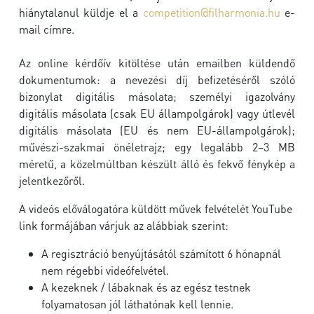
hiánytalanul küldje el a
competition@filharmonia.hu
e-
mail címre.
Az online kérdőív kitöltése után emailben küldendő
dokumentumok: a nevezési díj befizetéséről szóló
bizonylat digitális másolata; személyi igazolvány
digitális másolata (csak EU állampolgárok) vagy útlevél
digitális másolata (EU és nem EU-állampolgárok);
művészi-szakmai önéletrajz; egy legalább 2–3 MB
méretű, a közelmúltban készült álló és fekvő fénykép a
jelentkezőről.
A videós előválogatóra küldött művek felvételét YouTube
link formájában várjuk az alábbiak szerint:
A regisztráció benyújtásától számított 6 hónapnál
nem régebbi videófelvétel.
A kezeknek / lábaknak és az egész testnek
folyamatosan jól láthatónak kell lennie.