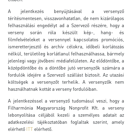
A jelentkezés benyújtásával a versenyző
térítésmentesen, visszavonhatatlan, de nem kizárólagos
felhasználási engedélyt ad a Szervező részére, hogy a
verseny során róla készült kép-, hang- és
filmfelvételeket a versennyel kapcsolatos promóciós,
ismeretterjesztő és archív célokra, időbeli korlátozás
nélkül, területileg korlátlanul felhasználhassa, bármely
jelenlegi vagy jövőbeni médiafelületen.
Az elődöntőbe, a
középdöntőbe és a döntőbe jutó versenyzők számára a
fordulók idejére a Szervező szállást biztosít. Az utazási
költségek a versenyzőt terhelik. A versenyzők nem
használhatnak kottát a verseny fordulóiban.
A jelentkezéssel a versenyző tudomásul veszi, hogy a
Filharmónia Magyarország Nonprofit Kft. a verseny
lebonyolítása céljából kezeli a személyes adatait az
adatkezelési tájékoztatóban foglaltak szerint, amely
elérhető
ITT
elérhető.