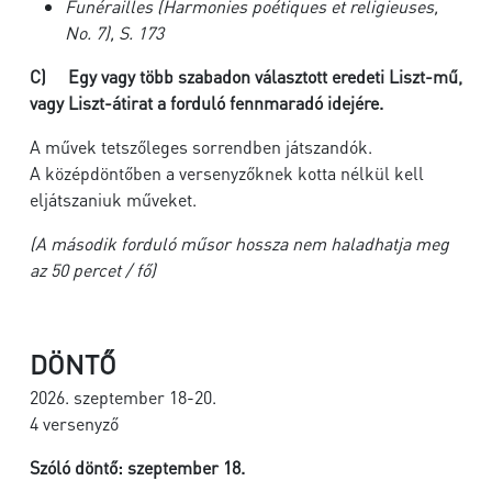
Funérailles
(Harmonies poétiques et religieuses,
No. 7), S. 173
C)
Egy vagy több szabadon választott eredeti Liszt-mű,
vagy Liszt-átirat a forduló fennmaradó idejére.
A művek tetszőleges sorrendben játszandók.
A középdöntőben a versenyzőknek kotta nélkül kell
eljátszaniuk műveket.
(A második forduló műsor hossza nem haladhatja meg
az 50 percet / fő)
DÖNTŐ
2026. szeptember 18-20.
4 versenyző
Szóló döntő: szeptember 18.