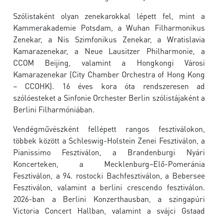
Szólistaként olyan zenekarokkal lépett fel, mint a
Kammerakademie Potsdam, a Wuhan Filharmonikus
Zenekar, a Nis Szimfonikus Zenekar, a Wratislavia
Kamarazenekar, a Neue Lausitzer Philharmonie, a
CCOM Beijing, valamint a Hongkongi Városi
Kamarazenekar (City Chamber Orchestra of Hong Kong
– CCOHK). 16 éves kora óta rendszeresen ad
szólóesteket a Sinfonie Orchester Berlin szólistájaként a
Berlini Filharmóniában.
Vendégművészként fellépett rangos fesztiválokon,
többek között a Schleswig-Holstein Zenei Fesztiválon, a
Pianissimo Fesztiválon, a Brandenburgi Nyári
Koncerteken, a Mecklenburg–Elő-Pomeránia
Fesztiválon, a 94. rostocki Bachfesztiválon, a Bebersee
Fesztiválon, valamint a berlini crescendo fesztiválon.
2026-ban a Berlini Konzerthausban, a szingapúri
Victoria Concert Hallban, valamint a svájci Gstaad