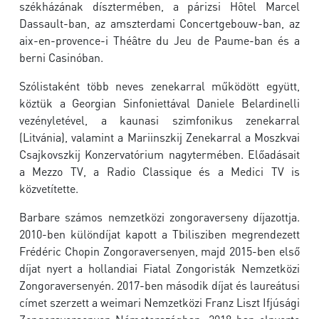
székházának dísztermében, a párizsi Hôtel Marcel
Dassault-ban, az amszterdami Concertgebouw-ban, az
aix-en-provence-i Théâtre du Jeu de Paume-ban és a
berni Casinóban.
Szólistaként több neves zenekarral működött együtt,
köztük a Georgian Sinfoniettával Daniele Belardinelli
vezényletével, a kaunasi szimfonikus zenekarral
(Litvánia), valamint a Mariinszkij Zenekarral a Moszkvai
Csajkovszkij Konzervatórium nagytermében. Előadásait
a Mezzo TV, a Radio Classique és a Medici TV is
közvetítette.
Barbare számos nemzetközi zongoraverseny díjazottja.
2010-ben különdíjat kapott a Tbilisziben megrendezett
Frédéric Chopin Zongoraversenyen, majd 2015-ben első
díjat nyert a hollandiai Fiatal Zongoristák Nemzetközi
Zongoraversenyén. 2017-ben második díjat és laureátusi
címet szerzett a weimari Nemzetközi Franz Liszt Ifjúsági