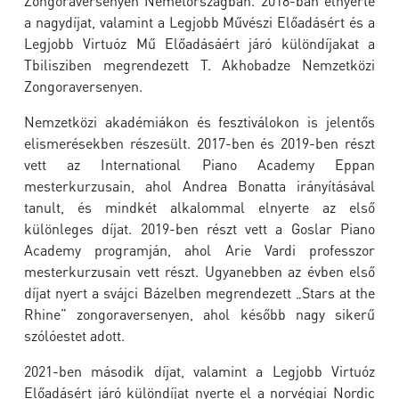
Zongoraversenyen Németországban. 2018-ban elnyerte
a nagydíjat, valamint a Legjobb Művészi Előadásért és a
Legjobb Virtuóz Mű Előadásáért járó különdíjakat a
Tbilisziben megrendezett T. Akhobadze Nemzetközi
Zongoraversenyen.
Nemzetközi akadémiákon és fesztiválokon is jelentős
elismerésekben részesült. 2017-ben és 2019-ben részt
vett az International Piano Academy Eppan
mesterkurzusain, ahol Andrea Bonatta irányításával
tanult, és mindkét alkalommal elnyerte az első
különleges díjat. 2019-ben részt vett a Goslar Piano
Academy programján, ahol Arie Vardi professzor
mesterkurzusain vett részt. Ugyanebben az évben első
díjat nyert a svájci Bázelben megrendezett „Stars at the
Rhine” zongoraversenyen, ahol később nagy sikerű
szólóestet adott.
2021-ben második díjat, valamint a Legjobb Virtuóz
Előadásért járó különdíjat nyerte el a norvégiai Nordic