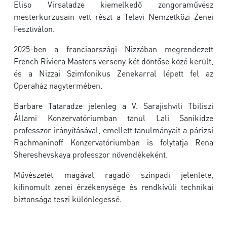
Eliso Virsaladze kiemelkedő zongoraművész
mesterkurzusain vett részt a Telavi Nemzetközi Zenei
Fesztiválon.
2025-ben a franciaországi Nizzában megrendezett
French Riviera Masters verseny két döntőse közé került,
és a Nizzai Szimfonikus Zenekarral lépett fel az
Operaház nagytermében.
Barbare Tataradze jelenleg a V. Sarajishvili Tbiliszi
Állami Konzervatóriumban tanul Lali Sanikidze
professzor irányításával, emellett tanulmányait a párizsi
Rachmaninoff Konzervatóriumban is folytatja Rena
Shereshevskaya professzor növendékeként.
Művészetét magával ragadó színpadi jelenléte,
kifinomult zenei érzékenysége és rendkívüli technikai
biztonsága teszi különlegessé.