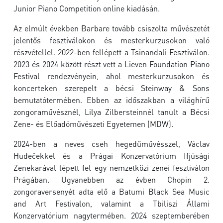
Junior Piano Competition online kiadásán.
Az elmúlt években Barbare tovább csiszolta művészetét
jelentős fesztiválokon és mesterkurzusokon való
részvétellel. 2022-ben fellépett a Tsinandali Fesztiválon.
2023 és 2024 között részt vett a Lieven Foundation Piano
Festival rendezvényein, ahol mesterkurzusokon és
koncerteken szerepelt a bécsi Steinway & Sons
bemutatótermében. Ebben az időszakban a világhírű
zongoraművésznél, Lilya Zilbersteinnél tanult a Bécsi
Zene- és Előadóművészeti Egyetemen (MDW).
2024-ben a neves cseh hegedűművésszel, Václav
Hudečekkel és a Prágai Konzervatórium Ifjúsági
Zenekarával lépett fel egy nemzetközi zenei fesztiválon
Prágában. Ugyanebben az évben Chopin 2.
zongoraversenyét adta elő a Batumi Black Sea Music
and Art Festivalon, valamint a Tbiliszi Állami
Konzervatórium nagytermében. 2024 szeptemberében