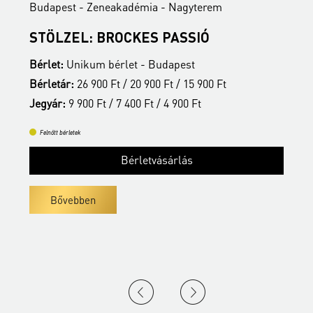
Budapest - Zeneakadémia - Nagyterem
B
STÖLZEL: BROCKES PASSIÓ
A
Bérlet:
Unikum bérlet - Budapest
B
Bérletár:
26 900 Ft / 20 900 Ft / 15 900 Ft
B
Jegyár:
9 900 Ft / 7 400 Ft / 4 900 Ft
J
Felnőtt bérletek
Bérletvásárlás
Bővebben