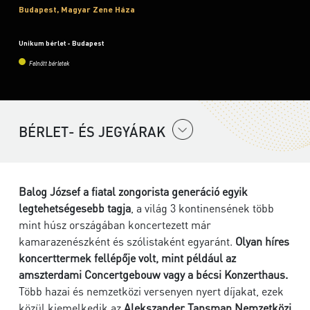
Budapest, Magyar Zene Háza
Unikum bérlet - Budapest
Felnőtt bérletek
BÉRLET- ÉS JEGYÁRAK
Balog József a fiatal zongorista generáció egyik
legtehetségesebb tagja
, a világ 3 kontinensének több
mint húsz országában koncertezett már
kamarazenészként és szólistaként egyaránt.
Olyan híres
koncerttermek fellépője volt, mint például az
amszterdami Concertgebouw vagy a bécsi Konzerthaus.
Több hazai és nemzetközi versenyen nyert díjakat, ezek
közül kiemelkedik az
Alekszander Tansman Nemzetközi