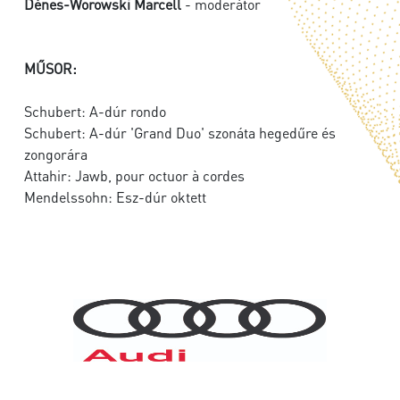
Dénes-Worowski Marcell
- moderátor
MŰSOR:
Schubert: A-dúr rondo
Schubert: A-dúr 'Grand Duo' szonáta hegedűre és
zongorára
Attahir: Jawb, pour octuor à cordes
Mendelssohn: Esz-dúr oktett