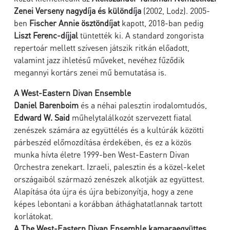
Zenei Verseny nagydíja és különdíja
(2002, Lodz). 2005-
ben
Fischer Annie ösztöndíjat
kapott, 2018-ban pedig
Liszt Ferenc-díjjal
tüntették ki. A standard zongorista
repertoár mellett szívesen játszik ritkán előadott,
valamint jazz ihletésű műveket, nevéhez fűződik
megannyi kortárs zenei mű bemutatása is.
A West-Eastern Divan Ensemble
Daniel Barenboim
és a néhai palesztin irodalomtudós,
Edward W. Said
műhelytalálkozót szervezett fiatal
zenészek számára az együttélés és a kultúrák közötti
párbeszéd előmozdítása érdekében, és ez a közös
munka hívta életre 1999-ben West-Eastern Divan
Orchestra zenekart. Izraeli, palesztin és a közel-kelet
országaiból származó zenészek alkotják az együttest.
Alapítása óta újra és újra bebizonyítja, hogy a zene
képes lebontani a korábban áthághatatlannak tartott
korlátokat.
A The West-Eastern Divan Ensemble kamaraegyüttes