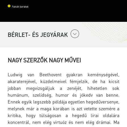
Felnőtt bérletek
BÉRLET- ÉS JEGYÁRAK
NAGY SZERZŐK NAGY MŰVEI
Ludwig van Beethovent gyakran keménységével,
akaraterejével, küzdelmeivel fémjelzik, de ha kicsit
jobban megvizsgáljuk a zenéjét, hihetetlen sok
humánum, szelídség, humor és jókedv van benne.
Ennek egyik legszebb példája egyetlen hegedűversenye,
melynek már a maga korában is azt vetette szemére a
kritika, hogy túlságosan a hegedű lírai oldalára
koncentrál, nem elég virtuóz és nem elég drámai. Ma