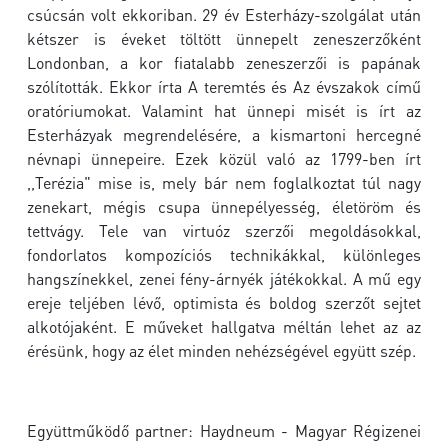
csúcsán volt ekkoriban. 29 év Esterházy-szolgálat után
kétszer is éveket töltött ünnepelt zeneszerzőként
Londonban, a kor fiatalabb zeneszerzői is papának
szólították. Ekkor írta A teremtés és Az évszakok című
oratóriumokat. Valamint hat ünnepi misét is írt az
Esterházyak megrendelésére, a kismartoni hercegné
névnapi ünnepeire. Ezek közül való az 1799-ben írt
,,Terézia" mise is, mely bár nem foglalkoztat túl nagy
zenekart, mégis csupa ünnepélyesség, életöröm és
tettvágy. Tele van virtuóz szerzői megoldásokkal,
fondorlatos kompozíciós technikákkal, különleges
hangszínekkel, zenei fény-árnyék játékokkal. A mű egy
ereje teljében lévő, optimista és boldog szerzőt sejtet
alkotójaként. E műveket hallgatva méltán lehet az az
érésünk, hogy az élet minden nehézségével együtt szép.
Együttműködő partner: Haydneum - Magyar Régizenei