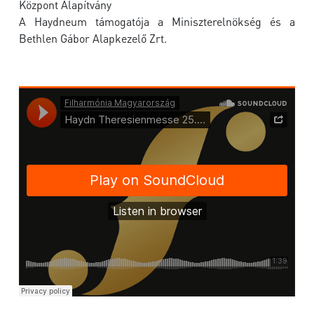
Központ Alapítvány
A Haydneum támogatója a Miniszterelnökség és a
Bethlen Gábor Alapkezelő Zrt.