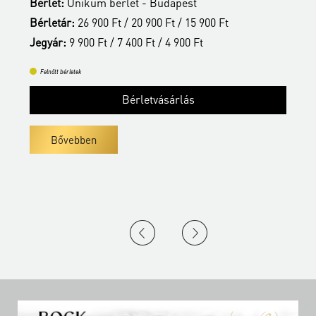
Bérlet:
Unikum bérlet - Budapest
B
Bérletár:
26 900 Ft / 20 900 Ft / 15 900 Ft
B
Jegyár:
9 900 Ft / 7 400 Ft / 4 900 Ft
J
Felnőtt bérletek
Bérletvásárlás
Bővebben