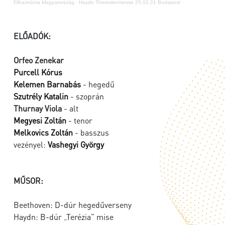
Filharmónia Magyarország
·
Haydn Theresienmesse 25.02.21 Budapest
ELŐADÓK:
Orfeo Zenekar
Purcell Kórus
Kelemen Barnabás
- hegedű
Szutrély Katalin
- szoprán
Thurnay Viola
- alt
Megyesi Zoltán
- tenor
Melkovics Zoltán
- basszus
vezényel:
Vashegyi György
MŰSOR:
Beethoven: D-dúr hegedűverseny
Haydn: B-dúr „Terézia” mise