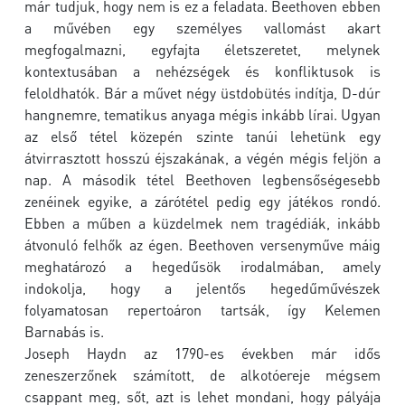
már tudjuk, hogy nem is ez a feladata. Beethoven ebben
a művében egy személyes vallomást akart
megfogalmazni, egyfajta életszeretet, melynek
kontextusában a nehézségek és konfliktusok is
feloldhatók. Bár a művet négy üstdobütés indítja, D-dúr
hangnemre, tematikus anyaga mégis inkább lírai. Ugyan
az első tétel közepén szinte tanúi lehetünk egy
átvirrasztott hosszú éjszakának, a végén mégis feljön a
nap. A második tétel Beethoven legbensőségesebb
zenéinek egyike, a zárótétel pedig egy játékos rondó.
Ebben a műben a küzdelmek nem tragédiák, inkább
átvonuló felhők az égen. Beethoven versenyműve máig
meghatározó a hegedűsök irodalmában, amely
indokolja, hogy a jelentős hegedűművészek
folyamatosan repertoáron tartsák, így Kelemen
Barnabás is.
Joseph Haydn az 1790-es években már idős
zeneszerzőnek számított, de alkotóereje mégsem
csappant meg, sőt, azt is lehet mondani, hogy pályája