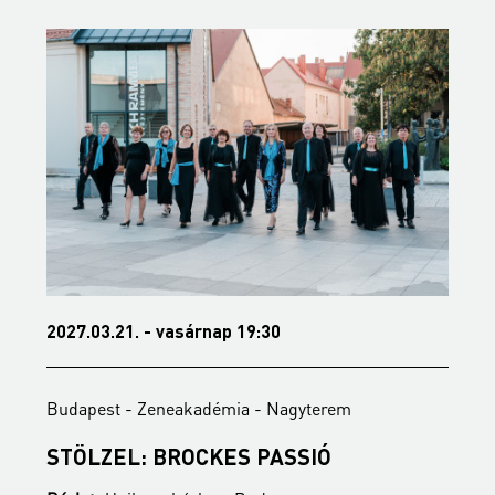
2027.03.21. - vasárnap 19:30
2
Budapest - Zeneakadémia - Nagyterem
B
STÖLZEL: BROCKES PASSIÓ
A