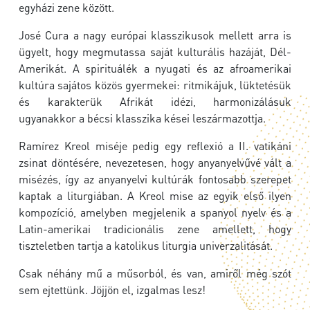
egyházi zene között.
José Cura a nagy európai klasszikusok mellett arra is
ügyelt, hogy megmutassa saját kulturális hazáját, Dél-
Amerikát. A spirituálék a nyugati és az afroamerikai
kultúra sajátos közös gyermekei: ritmikájuk, lüktetésük
és karakterük Afrikát idézi, harmonizálásuk
ugyanakkor a bécsi klasszika kései leszármazottja.
Ramírez Kreol miséje pedig egy reflexió a II. vatikáni
zsinat döntésére, nevezetesen, hogy anyanyelvűvé vált a
misézés, így az anyanyelvi kultúrák fontosabb szerepet
kaptak a liturgiában. A Kreol mise az egyik első ilyen
kompozíció, amelyben megjelenik a spanyol nyelv és a
Latin-amerikai tradicionális zene amellett, hogy
tiszteletben tartja a katolikus liturgia univerzalitását.
Csak néhány mű a műsorból, és van, amiről még szót
sem ejtettünk. Jöjjön el, izgalmas lesz!