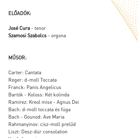
ELŐADÓK:
José Cura
- tenor
Szamosi Szabolcs
- orgona
MŰSOR:
Carter: Cantata
Reger: d-moll Toccata
Franck: Panis Angelicus
Bartók - Koloss: Két kolinda
Ramírez: Kreol mise - Agnus Dei
Bach: d-moll toccata és fúga
Bach - Gounod: Ave Maria
Rahmanyinov: cisz-moll prelűd
Liszt: Desz-dúr consolation