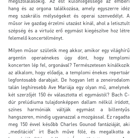
megszólalásokig. Az est különlegessége az emberi
hang és az orgona találkozása, amely egyszerre idéz
meg szakrális mélységeket és operai szenvedélyt. A
műsor íve gazdag érzelmi utazást kínál, ahol a letisztult
szépség és a virtuóz erő egymást kiegészítve hoz létre
felemelő koncertélményt.
Milyen műsor születik meg akkor, amikor egy világhírű
argentin operaénekes úgy dönt, hogy templomi
koncerten lép fel, orgonával? Természetesen kínálkozik
az alkalom, hogy előadja, a templomi énekes repertoár
legfontosabb darabjait. De hogyan lett a zeneirodalom
talán leghíresebb Ave Mariája egy olyan mű, amelynek
két szerzőjét 150 év választotta el egymástól? Bach C-
dúr prelúdiuma tulajdonképpen dallam nélkül íródott,
színes harmóniák váltják egymást a billentyűs
hangszeren, mindig ugyanazzal a mozgással. Ez ragadta
meg 150 évvel később Charles Gounod fantáziáját, aki
„meditációt” írt Bach műve fölé, és megalkotta a