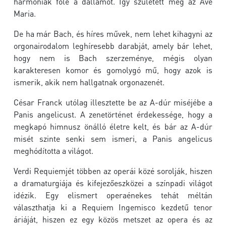
harmóniák fölé a dallamot. Így született meg az Ave
Maria.
De ha már Bach, és híres művek, nem lehet kihagyni az
orgonairodalom leghíresebb darabját, amely bár lehet,
hogy nem is Bach szerzeménye, mégis olyan
karakteresen komor és gomolygó mű, hogy azok is
ismerik, akik nem hallgatnak orgonazenét.
César Franck utólag illesztette be az A-dúr miséjébe a
Panis angelicust. A zenetörténet érdekessége, hogy a
megkapó himnusz önálló életre kelt, és bár az A-dúr
misét szinte senki sem ismeri, a Panis angelicus
meghódította a világot.
Verdi Requiemjét többen az operái közé sorolják, hiszen
a dramaturgiája és kifejezőeszközei a színpadi világot
idézik. Egy elismert operaénekes tehát méltán
választhatja ki a Requiem Ingemisco kezdetű tenor
áriáját, hiszen ez egy közös metszet az opera és az