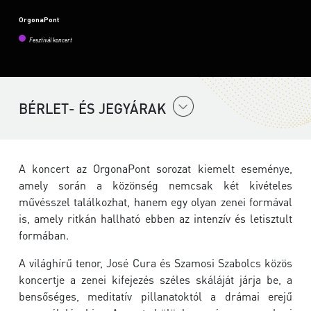
OrgonaPont
Fesztivál koncert
BÉRLET- ÉS JEGYÁRAK
A koncert az
OrgonaPont
sorozat kiemelt eseménye,
amely során a közönség nemcsak két kivételes
művésszel találkozhat, hanem egy olyan zenei formával
is, amely ritkán hallható ebben az intenzív és letisztult
formában.
A világhírű tenor,
José Cura
és
Szamosi Szabolcs
közös
koncertje a zenei kifejezés széles skáláját járja be, a
bensőséges, meditatív pillanatoktól a drámai erejű