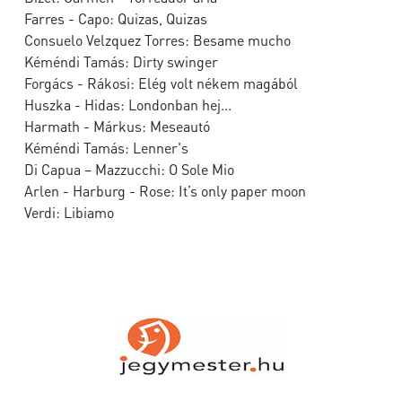
Farres - Capo: Quizas, Quizas
Consuelo Velzquez Torres: Besame mucho
Kéméndi Tamás: Dirty swinger
Forgács - Rákosi: Elég volt nékem magából
Huszka - Hidas: Londonban hej...
Harmath - Márkus: Meseautó
Kéméndi Tamás: Lenner's
Di Capua – Mazzucchi: O Sole Mio
Arlen - Harburg - Rose: It’s only paper moon
Verdi: Libiamo