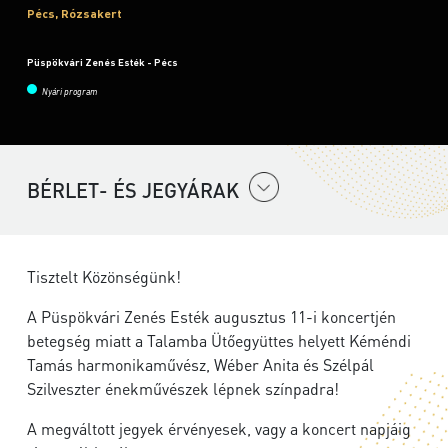
Pécs, Rózsakert
Püspökvári Zenés Esték - Pécs
Nyári program
BÉRLET- ÉS JEGYÁRAK
Tisztelt Közönségünk!
A Püspökvári Zenés Esték augusztus 11-i koncertjén
betegség miatt a Talamba Ütőegyüttes helyett Kéméndi
Tamás harmonikaművész, Wéber Anita és Szélpál
Szilveszter énekművészek lépnek színpadra!
A megváltott jegyek érvényesek, vagy a koncert napjáig