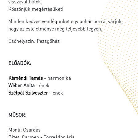
visszaválthatók.
Köszönjük megértésüket!
Minden kedves vendégünket egy pohár borral várjuk,
hogy az este élménye még teljesebb legyen.
Esőhelyszín: Pezsgőház
ELŐADÓK:
Kéméndi Tamás
- harmonika
Wéber Anita
- ének
Szélpál Szilveszter
- ének
MŰSOR:
Monti: Csárdás
Bizet: Carmen - Torreádor ária