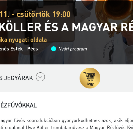
11. - csütörtök 19:00
KÖLLER ÉS A MAGYAR R
ika nyugati oldala
enés Esték - Pécs
Nyári program
S JEGYÁRAK
RÉZFÚVÓKKAL
agyar fúvós koprodukcióban gyönyörködhetnek azok, akik eljö
ati oldalánál Uwe Köller trombitaművész a Magyar Rézfúvós Kvin