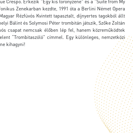
ue Crespo. Érkezik “Egy kis toronyzene” és a “Suite from My
imfonikus Zenekarban kezdte, 1991 óta a Berlini Német Opera
agyar Rézfúvós Kvintett tapasztalt, díjnyertes tagokból állt
lyi Bálint és Solymosi Péter trombitán játszik, Szőke Zoltán
fúvós csapat nemcsak élőben lép fel, hanem közreműködtek
elent “Trombitaszóló” címmel. Egy különleges, nemzetközi
nne kihagyni!