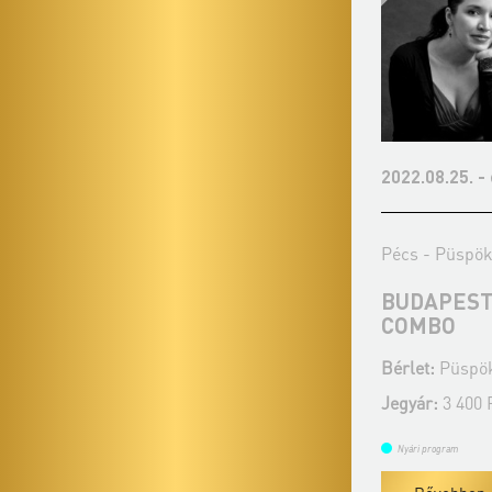
2022.08.25. - csütörtök 19:00
2023
Pécs - Püspöki Palota kertje
Pécs 
I
BUDAPEST JAZZ ORCHESTRA
DAN
COMBO
Bérle
 Pécs
Bérlet:
Püspökvári Zenés Esték - Pécs
Jegy
Jegyár:
3 400 Ft
Nyári
Nyári program