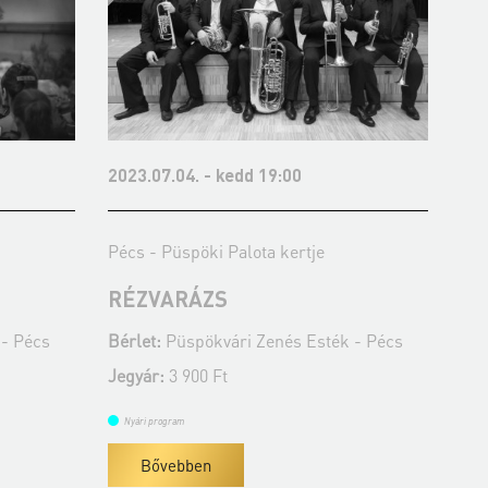
:00
2023.08.15. - kedd 19:00
kertje
Pécs - Bazilika keleti oldala
JAZZATION ACAPPELLA
EGYÜTTES
és Esték - Pécs
Bérlet:
Püspökvári Zenés Esték - Pécs
Jegyár:
3 900 Ft
Nyári program