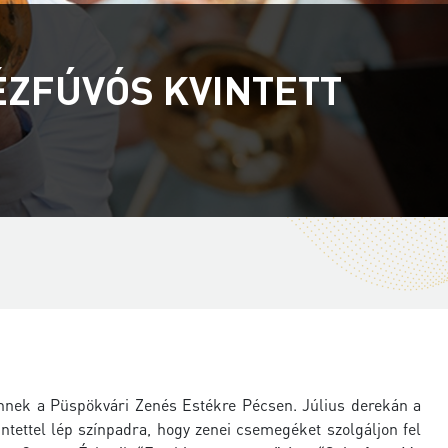
ÉZFÚVÓS KVINTETT
nnek a Püspökvári Zenés Estékre Pécsen. Július derekán a
tettel lép színpadra, hogy zenei csemegéket szolgáljon fel