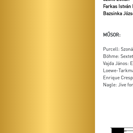
Farkas István 
Bazsinka Józs
MŰSOR:
Purcell: Szoná
Böhme: Sextett
Vajda János: E
Loewe-Tarkman
Enrique Crespo
Nagle: Jive for