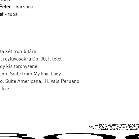
Péter
- harsona
ef
- tuba
ta két trombitára
 rézfúvósokra Op. 30, I. tétel
gy kis toronyzene
n: Suite from My Fair Lady
: Suite Americana, III. Vals Peruano
 five