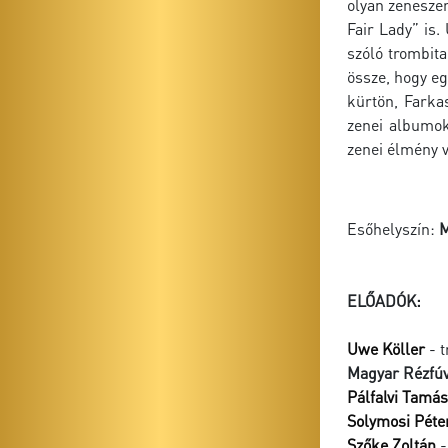
olyan zeneszer
Fair Lady” is
szóló trombita
össze, hogy eg
kürtön, Farka
zenei albumok
zenei élmény v
Esőhelyszín:
M
ELŐADÓK:
Uwe Köller
- t
Magyar Rézfúv
Pálfalvi Tamás
Solymosi Péte
Szőke Zoltán
-