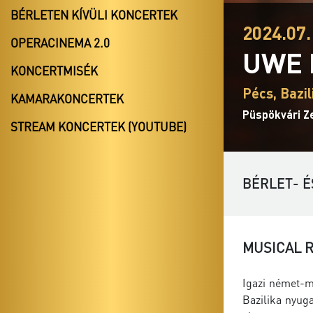
BÉRLETEN KÍVÜLI KONCERTEK
2024.07.
OPERACINEMA 2.0
UWE 
KONCERTMISÉK
Pécs, Bazil
KAMARAKONCERTEK
Püspökvári Z
STREAM KONCERTEK (YOUTUBE)
BÉRLET- É
MUSICAL 
Igazi német-m
Bazilika nyug