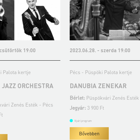
.06.28. - szerda 19:00
2023.07.04. - kedd 19
- Püspöki Palota kertje
Pécs - Püspöki Palota 
UBIA ZENEKAR
RÉZVARÁZS
t:
Püspökvári Zenés Esték - Pécs
Bérlet:
Püspökvári Zen
ár:
3 900 Ft
Jegyár:
3 900 Ft
 program
Nyári program
Bővebben
Bővebben