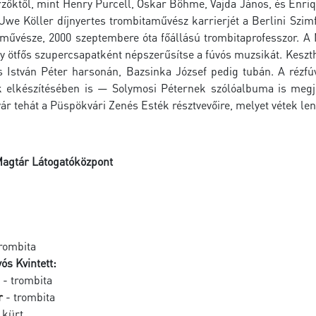
zőktől, mint Henry Purcell, Oskar Böhme, Vajda János, és Enriq
. Uwe Köller díjnyertes trombitaművész karrierjét a Berlini Sz
művésze, 2000 szeptembere óta főállású trombitaprofesszor. A M
y ötfős szupercsapatként népszerűsítse a fúvós muzsikát. Keszthe
s István Péter harsonán, Bazsinka József pedig tubán. A réz
 elkészítésében is — Solymosi Péternek szólóalbuma is megj
ár tehát a Püspökvári Zenés Esték résztvevőire, melyet vétek le
agtár Látogatóközpont
rombita
ós Kvintett:
- trombita
r
- trombita
 kürt