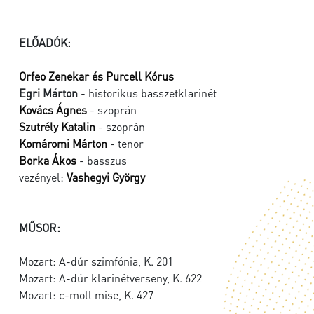
ELŐADÓK:
Orfeo Zenekar és Purcell Kórus
Egri Márton
- historikus basszetklarinét
Kovács Ágnes
- szoprán
Szutrély Katalin
- szoprán
Komáromi Márton
- tenor
Borka Ákos
- basszus
vezényel:
Vashegyi György
MŰSOR:
Mozart: A-dúr szimfónia, K. 201
Mozart: A-dúr klarinétverseny, K. 622
Mozart: c-moll mise, K. 427