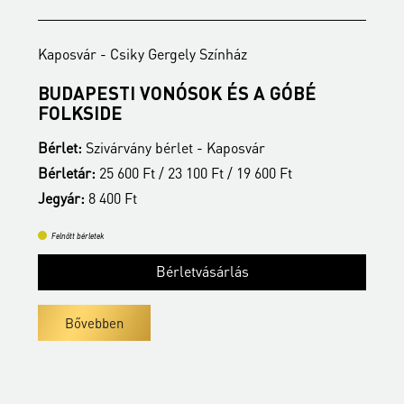
ár - Csiky Gergely Színház
Kaposvár - Cs
APESTI VONÓSOK ÉS A GÓBÉ
ÉRDI TAM
KSIDE
Bérlet:
Szivár
:
Szivárvány bérlet - Kaposvár
Bérletár:
25 60
ár:
25 600 Ft / 23 100 Ft / 19 600 Ft
Jegyár:
8 400 
:
8 400 Ft
Felnőtt bérletek
bérletek
Bérletvásárlás
Bővebben
ővebben