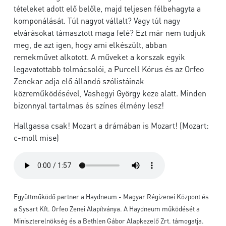
tételeket adott elő belőle, majd teljesen félbehagyta a
komponálását. Túl nagyot vállalt? Vagy túl nagy
elvárásokat támasztott maga felé? Ezt már nem tudjuk
meg, de azt igen, hogy ami elkészült, abban
remekművet alkotott. A műveket a korszak egyik
legavatottabb tolmácsolói, a Purcell Kórus és az Orfeo
Zenekar adja elő állandó szólistáinak
közreműködésével, Vashegyi György keze alatt. Minden
bizonnyal tartalmas és színes élmény lesz!
Hallgassa csak! Mozart a drámában is Mozart! (Mozart:
c-moll mise)
Együttműködő partner a Haydneum - Magyar Régizenei Központ és
a Sysart Kft. Orfeo Zenei Alapítványa. A Haydneum működését a
Miniszterelnökség és a Bethlen Gábor Alapkezelő Zrt. támogatja.