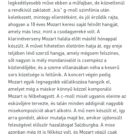
legkedélyesebb műve ebben a műfajban, de közvetlenül
a rendkívül zaklatott „kis” g-moll szimfónia után
keletkezett, mintegy ellentétként, és jól érződik rajta,
ahogyan a 18 éves Mozart keresi saját felnőtt hangját,
amely más lesz, mint a csodagyereké volt. A
klarinétverseny Mozart halála előtt másfél hónappal
készült. A művet hihetetlen életöröm hatja át, egy ereje
teljében lévő szerző hangja, amely mégsem felszínes,
sőt nagyon is mély mondanivalót is csempész a
közlendőjébe, és a szeme villanásában néha a keserű
sors közelsége is feltűnik. A koncert végén pedig
Mozart egyik legnagyobb vállalkozása hangzik el,
amelyet még a máskor könnyű kézzel komponáló
Mozart is félbehagyott. A c-moll misét ugyanis eleinte az
esküvőjére tervezte, és talán minden addiginál nagyobb
misekompozíciót akart alkotni. A mű nem készült el, így
arra gondolt, akkor mutatja majd be, amikor újdonsült
feleségével először hazalátogat Salzburgba. A mise
azonban még itt is félkész volt, és Mozart végül csak