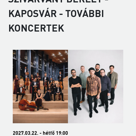
KAPOSVÁR - TOVÁBBI
KONCERTEK
3.22. - hétfő 19:00
2027.05.24. -