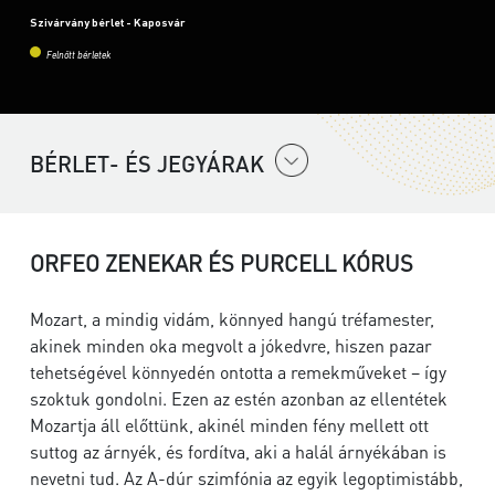
Szivárvány bérlet - Kaposvár
Felnőtt bérletek
BÉRLET- ÉS JEGYÁRAK
ORFEO ZENEKAR ÉS PURCELL KÓRUS
Mozart, a mindig vidám, könnyed hangú tréfamester,
akinek minden oka megvolt a jókedvre, hiszen pazar
tehetségével könnyedén ontotta a remekműveket – így
szoktuk gondolni. Ezen az estén azonban az ellentétek
Mozartja áll előttünk, akinél minden fény mellett ott
suttog az árnyék, és fordítva, aki a halál árnyékában is
nevetni tud. Az A-dúr szimfónia az egyik legoptimistább,