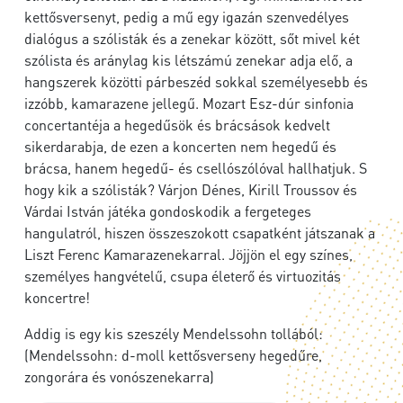
kettősversenyt, pedig a mű egy igazán szenvedélyes
dialógus a szólisták és a zenekar között, sőt mivel két
szólista és aránylag kis létszámú zenekar adja elő, a
hangszerek közötti párbeszéd sokkal személyesebb és
izzóbb, kamarazene jellegű. Mozart Esz-dúr sinfonia
concertantéja a hegedűsök és brácsások kedvelt
sikerdarabja, de ezen a koncerten nem hegedű és
brácsa, hanem hegedű- és csellószólóval hallhatjuk. S
hogy kik a szólisták? Várjon Dénes, Kirill Troussov és
Várdai István játéka gondoskodik a fergeteges
hangulatról, hiszen összeszokott csapatként játszanak a
Liszt Ferenc Kamarazenekarral. Jöjjön el egy színes,
személyes hangvételű, csupa életerő és virtuozitás
koncertre!
Addig is egy kis szeszély Mendelssohn tollából:
(Mendelssohn: d-moll kettősverseny hegedűre,
zongorára és vonószenekarra)