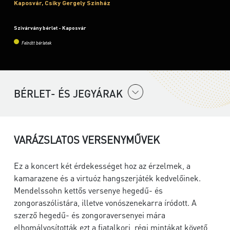
Kaposvár, Csiky Gergely Színház
Szivárvány bérlet - Kaposvár
Felnőtt bérletek
BÉRLET- ÉS JEGYÁRAK
VARÁZSLATOS VERSENYMŰVEK
Ez a koncert két érdekességet hoz az érzelmek, a
kamarazene és a virtuóz hangszerjáték kedvelőinek.
Mendelssohn kettős versenye hegedű- és
zongoraszólistára, illetve vonószenekarra íródott. A
szerző hegedű- és zongoraversenyei mára
elhomályosították ezt a fiatalkori, régi mintákat követő