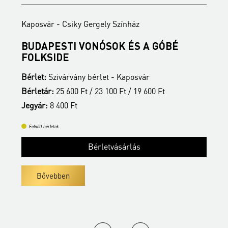
Kaposvár - Csiky Gergely Színház
K
BUDAPESTI VONÓSOK ÉS A GÓBÉ
É
FOLKSIDE
B
Bérlet:
Szivárvány bérlet - Kaposvár
B
Bérletár:
25 600 Ft / 23 100 Ft / 19 600 Ft
J
Jegyár:
8 400 Ft
Felnőtt bérletek
Bérletvásárlás
Bővebben