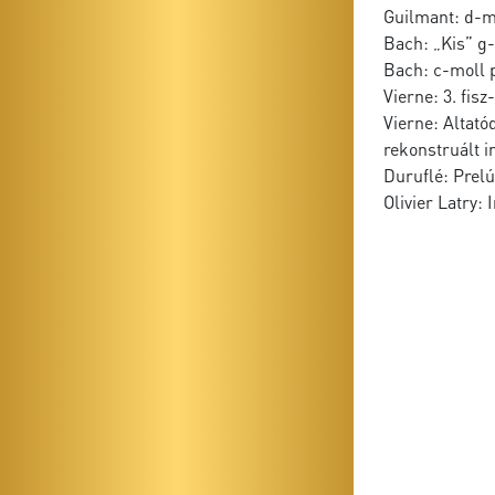
Guilmant: d-mo
Bach: „Kis” g
Bach: c-moll 
Vierne: 3. fisz
Vierne: Altató
rekonstruált i
Duruflé: Prel
Olivier Latry: