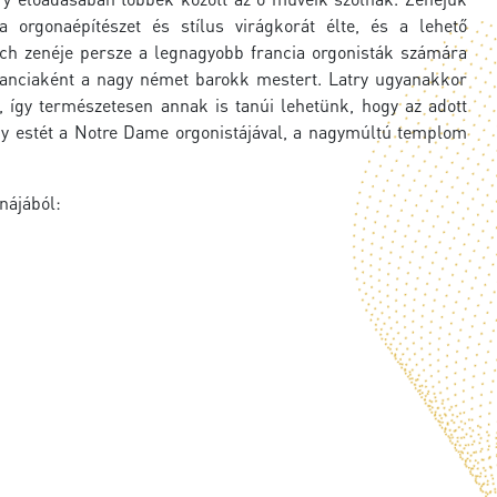
 orgonaépítészet és stílus virágkorát élte, és a lehető
ch zenéje persze a legnagyobb francia orgonisták számára
franciaként a nagy német barokk mestert. Latry ugyanakkor
 így természetesen annak is tanúi lehetünk, hogy az adott
 egy estét a Notre Dame orgonistájával, a nagymúltú templom
onájából: