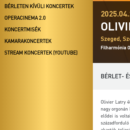
BÉRLETEN KÍVÜLI KONCERTEK
2025.04.
OPERACINEMA 2.0
OLIV
KONCERTMISÉK
Szeged, S
KAMARAKONCERTEK
Filharmónia 
STREAM KONCERTEK (YOUTUBE)
BÉRLET- É
Olivier Latry 
nagy orgonán 
elődei is vol
századforduló 
akarták telje