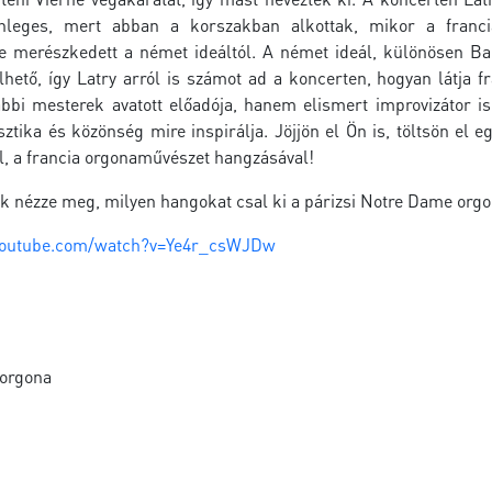
nleges, mert abban a korszakban alkottak, mikor a francia
 merészkedett a német ideáltól. A német ideál, különösen Ba
ető, így Latry arról is számot ad a koncerten, hogyan látja 
bi mesterek avatott előadója, hanem elismert improvizátor is,
ztika és közönség mire inspirálja. Jöjjön el Ön is, töltsön el
l, a francia orgonaművészet hangzásával!
k nézze meg, milyen hangokat csal ki a párizsi Notre Dame org
youtube.com/watch?v=Ye4r_csWJDw
orgona