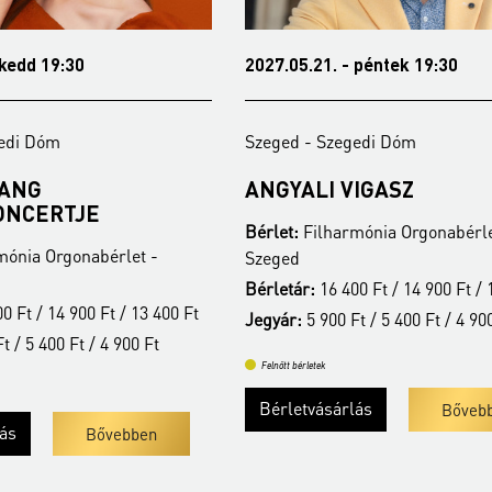
 kedd 19:30
2027.05.21. - péntek 19:30
gedi Dóm
Szeged - Szegedi Dóm
FANG
ANGYALI VIGASZ
ONCERTJE
Bérlet:
Filharmónia Orgonabérle
mónia Orgonabérlet -
Szeged
Bérletár:
16 400 Ft / 14 900 Ft / 
0 Ft / 14 900 Ft / 13 400 Ft
Jegyár:
5 900 Ft / 5 400 Ft / 4 90
t / 5 400 Ft / 4 900 Ft
Felnőtt bérletek
Bérletvásárlás
Bőveb
lás
Bővebben