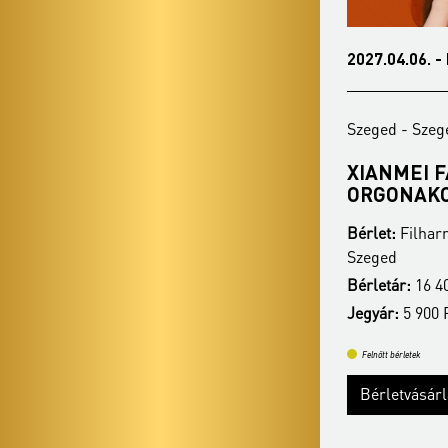
2026.12.28. - hétfő 19:30
2027.04.06. -
Szeged - Szegedi Dóm
Szeged - Sze
OTT REZSŐ - KARÁCSONYI
XIANMEI 
VÁLOGATÁS
ORGONAK
Bérlet:
Filharmónia Orgonabérlet -
Bérlet:
Filhar
Szeged
Szeged
Bérletár:
16 400 Ft / 14 900 Ft / 13 400 Ft
Bérletár:
16 40
Jegyár:
5 900 Ft / 5 400 Ft / 4 900 Ft
Jegyár:
5 900 F
Felnőtt bérletek
Felnőtt bérletek
Bérletvásárlás
Bérletvásár
Bővebben