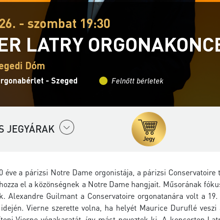
26. - szombat 19:30
IER LATRY ORGONAKONC
zegedi Dóm
Orgonabérlet - Szeged
Felnőtt bérletek
S JEGYÁRAK
40 éve a párizsi Notre Dame orgonistája, a párizsi Conservatoir
hozza el a közönségnek a Notre Dame hangjait. Műsorának fókus
tak. Alexandre Guilmant a Conservatoire orgonatanára volt a 19
idején. Vierne szerette volna, ha helyét Maurice Duruflé veszi
síteni Vierne végakaratát, így mást neveztek ki. A koncerten L