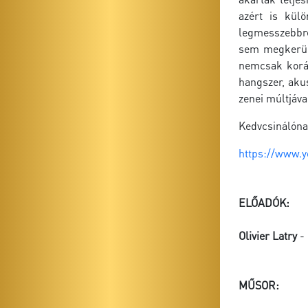
azért is külö
legmesszebbre
sem megkerülh
nemcsak koráb
hangszer, akus
zenei múltjáva
Kedvcsinálóna
https://www.
ELŐADÓK:
Olivier Latry
- 
MŰSOR: