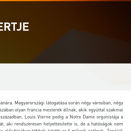
ERTJE
e tanára. Magyarországi látogatása során négy városban, négy
zában olyan francia mesterek állnak, akik egyúttal szakmai
. században, Louis Vierne pedig a Notre Dame orgonistája a
 át, aki rendszeresen helyettesítette is, de a hatóságok nem
atry előadásában többek között az ő műveik szólnak. Zenéjük