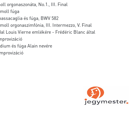
ll orgonaszonáta, No.1., III. Final
-moll fúga
passacaglia és fúga, BWV 582
-moll orgonaszimfónia, III. Intermezzo, V. Final
dal Louis Vierne emlékére - Frédéric Blanc által
mprovizáció
údium és fúga Alain nevére
 Improvizáció