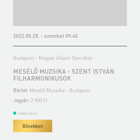
2022.05.28. - szombat 09:45
2
Budapest - Magyar Állami Operaház
B
MESÉLŐ MUZSIKA - SZENT ISTVÁN
M
FILHARMONIKUSOK
Bérlet:
Mesélő Muzsika - Budapest
B
Jegyár:
2 900 Ft
J
Családi program
Bővebben