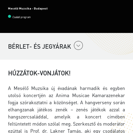
Mesélő Muzsika - Budapest
Családi program
BÉRLET- ÉS JEGYÁRAK
HÚZZÁTOK-VONJÁTOK!
A Mesélő Muzsika új évadának harmadik és egyben
utolsó koncertjén az Anima Musicae Kamarazenekar
fogja szórakoztatni a közönséget. A hangverseny során
elhangzanak játékos zenék – zenés játékok azzal a
hangszercsaláddal, amelyik a koncert címében
feltüntetett módon szólal meg. Szerkesztő és moderátor
ezúttal is Prof. dr. Lakner Tamás, aki egy csodálatos