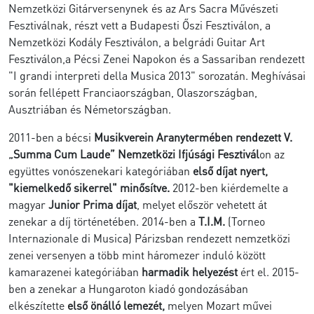
Nemzetközi Gitárversenynek és az Ars Sacra Művészeti
Fesztiválnak, részt vett a Budapesti Őszi Fesztiválon, a
Nemzetközi Kodály Fesztiválon, a belgrádi Guitar Art
Fesztiválon,a Pécsi Zenei Napokon és a Sassariban rendezett
"I grandi interpreti della Musica 2013" sorozatán. Meghívásai
során fellépett Franciaországban, Olaszországban,
Ausztriában és Németországban.
2011-ben a bécsi
Musikverein Aranytermében rendezett
V.
„Summa Cum Laude” Nemzetközi Ifjúsági Fesztivál
on az
együttes vonószenekari kategóriában
első díjat nyert,
"kiemelkedő sikerrel" minősítve.
2012-ben kiérdemelte a
magyar
Junior Prima díjat
, melyet először vehetett át
zenekar a díj történetében. 2014-ben a
T.I.M.
(Torneo
Internazionale di Musica) Párizsban rendezett nemzetközi
zenei versenyen a több mint háromezer induló között
kamarazenei kategóriában
harmadik helyezést
ért el. 2015-
ben a zenekar a Hungaroton kiadó gondozásában
elkészítette
első önálló lemezét,
melyen Mozart művei