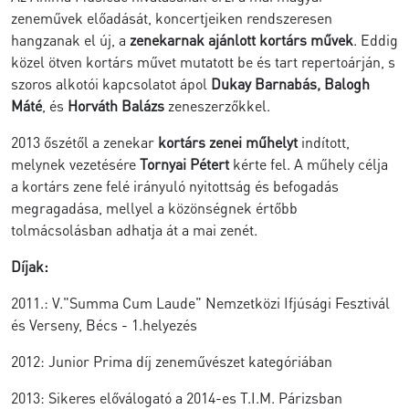
zeneművek előadását, koncertjeiken rendszeresen
hangzanak el új, a
zenekarnak ajánlott kortárs művek
. Eddig
közel ötven kortárs művet mutatott be és tart repertoárján, s
szoros alkotói kapcsolatot ápol
Dukay Barnabás, Balogh
Máté
, és
Horváth Balázs
zeneszerzőkkel.
2013 őszétől a zenekar
kortárs zenei műhelyt
indított,
melynek vezetésére
Tornyai Pétert
kérte fel. A műhely célja
a kortárs zene felé irányuló nyitottság és befogadás
megragadása, mellyel a közönségnek értőbb
tolmácsolásban adhatja át a mai zenét.
Díjak:
2011.: V."Summa Cum Laude" Nemzetközi Ifjúsági Fesztivál
és Verseny, Bécs - 1.helyezés
2012: Junior Prima díj zeneművészet kategóriában
2013: Sikeres előválogató a 2014-es T.I.M. Párizsban