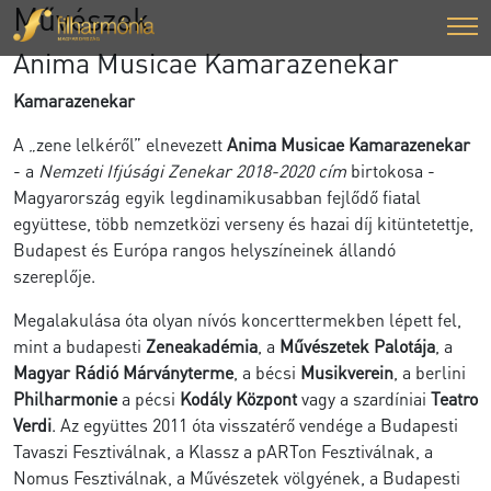
Művészek
Anima Musicae Kamarazenekar
Kamarazenekar
A „zene lelkéről” elnevezett
Anima Musicae Kamarazenekar
- a
Nemzeti Ifjúsági Zenekar 2018-2020 cím
birtokosa -
Magyarország egyik legdinamikusabban fejlődő fiatal
együttese, több nemzetközi verseny és hazai díj kitüntetettje,
Budapest és Európa rangos helyszíneinek állandó
szereplője.
Megalakulása óta olyan nívós koncerttermekben lépett fel,
mint a budapesti
Zeneakadémia
, a
Művészetek Palotája
, a
Magyar Rádió Márványterme
, a bécsi
Musikverein
, a berlini
Philharmonie
a pécsi
Kodály Központ
vagy a szardíniai
Teatro
Verdi
. Az együttes 2011 óta visszatérő vendége a Budapesti
Tavaszi Fesztiválnak, a Klassz a pARTon Fesztiválnak, a
Nomus Fesztiválnak, a Művészetek völgyének, a Budapesti