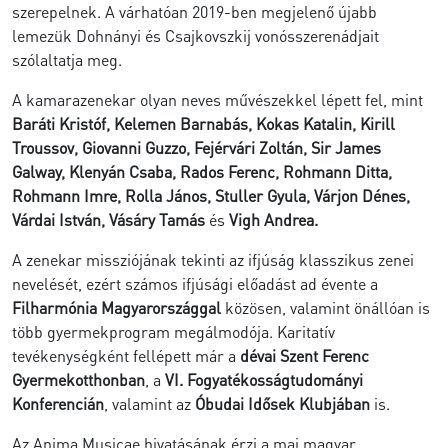
szerepelnek. A várhatóan 2019-ben megjelenő újabb
lemezük Dohnányi és Csajkovszkij vonósszerenádjait
szólaltatja meg.
A kamarazenekar olyan neves művészekkel lépett fel, mint
Baráti Kristóf, Kelemen Barnabás, Kokas Katalin, Kirill
Troussov, Giovanni Guzzo, Fejérvári Zoltán, Sir James
Galway, Klenyán Csaba, Rados Ferenc, Rohmann Ditta,
Rohmann Imre, Rolla János, Stuller Gyula, Várjon Dénes,
Várdai István, Vásáry Tamás
és
Vigh Andrea.
A zenekar missziójának tekinti az ifjúság klasszikus zenei
nevelését, ezért számos ifjúsági előadást ad évente a
Filharmónia Magyarországgal
közösen, valamint önállóan is
több gyermekprogram megálmodója. Karitatív
tevékenységként fellépett már a
dévai Szent Ferenc
Gyermekotthonban
, a
VI. Fogyatékosságtudományi
Konferencián
, valamint az
Óbudai Idősek Klubjában
is.
Az Anima Musicae hivatásának érzi a mai magyar