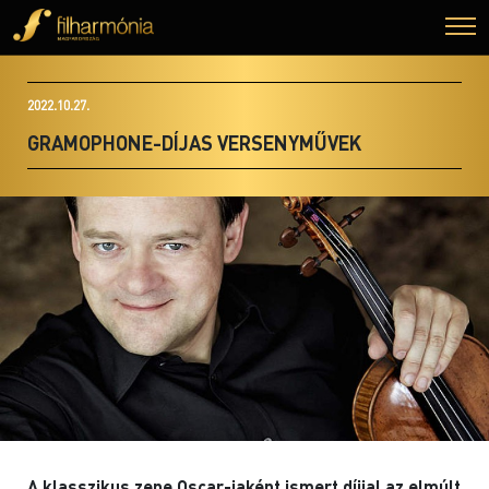
2022.10.27.
GRAMOPHONE-DÍJAS VERSENYMŰVEK
A klasszikus zene Oscar-jaként ismert díjjal az elmúlt