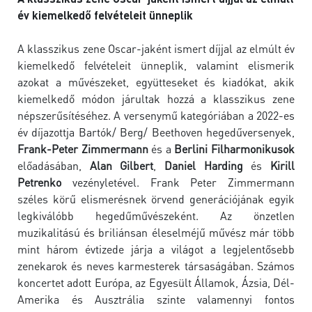
év kiemelkedő felvételeit ünneplik
A klasszikus zene Oscar-jaként ismert díjjal az elmúlt év
kiemelkedő felvételeit ünneplik, valamint elismerik
azokat a művészeket, együtteseket és kiadókat, akik
kiemelkedő módon járultak hozzá a klasszikus zene
népszerűsítéséhez. A versenymű kategóriában a 2022-es
év díjazottja Bartók/ Berg/ Beethoven hegedűversenyek,
Frank-Peter Zimmermann
és a
Berlini Filharmonikusok
előadásában,
Alan Gilbert
,
Daniel Harding
és
Kirill
Petrenko
vezényletével. Frank Peter Zimmermann
széles körű elismerésnek örvend generációjának egyik
legkiválóbb hegedűművészeként. Az önzetlen
muzikalitású és briliánsan éleselméjű művész már több
mint három évtizede járja a világot a legjelentősebb
zenekarok és neves karmesterek társaságában. Számos
koncertet adott Európa, az Egyesült Államok, Ázsia, Dél-
Amerika és Ausztrália szinte valamennyi fontos