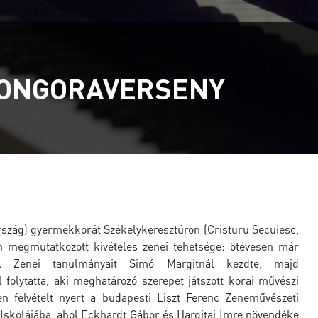
ZONGORAVERSENY
ország) gyermekkorát Székelykeresztúron (Cristuru Secuiesc,
n megmutatkozott kivételes zenei tehetsége: ötévesen már
tt. Zenei tanulmányait Simó Margitnál kezdte, majd
 folytatta, aki meghatározó szerepet játszott korai művészi
en felvételt nyert a budapesti Liszt Ferenc Zeneművészeti
Iskolájába, ahol Eckhardt Gábor és Hargitai Imre növendéke