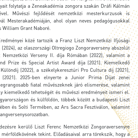
nyait folytatja a Zeneakadémia zongora szakán Dráfi Kálmán
vel. Művészi fejlődését nemzetközi mesterkurzusok is
tivál Mesterakadémiáján, ahol olyan neves pedagógusokkal
s William Grant Naboré.
Eredményei közé tartozik a Franz Liszt Nemzetközi Ifjúsági
 (2024), az olaszországi Oltregiogo Zongoraverseny abszolút
szt Nemzetközi Verseny II. díja Rómában (2022), valamint a
nd Prize és Special Artist Award díja (2021). Kiemelkedő
Különdíj (2022), a székelykeresztúri Pro Cultura díj (2021),
(2021). 2025-ben elnyerte a Junior Prima Díjat zenei
legrangosabb fiatal művészeknek járó elismerése, valamint
ly kiemelkedő tehetségét és művészi eredményeit ismeri el.
agyarországon és külföldön, többek között a budapesti Liszt
en és Solti Termében, az Ars Sacra Fesztiválon, valamint
hangversenysorozatban.
ezésre kerülő Liszt Ferenc Nemzetközi Zongoraversenyre
 mérföldkövének tekint. Előadásaival arra törekszik, hogy a