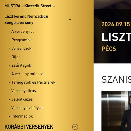
MUSTRA – Klasszik Street
Liszt Ferenc Nemzetközi
Zongoraverseny
2026.09.15 
- A versenyről
LISZ
- Programok
PÉCS
- Versenyzők
- Díjak
- Zsűritagok
- A verseny műsora
SZANI
- Támogatók és Partnerek
- Versenykiírás
- Jelentkezés
- Versenyszabályzat
- Információk
KORÁBBI VERSENYEK