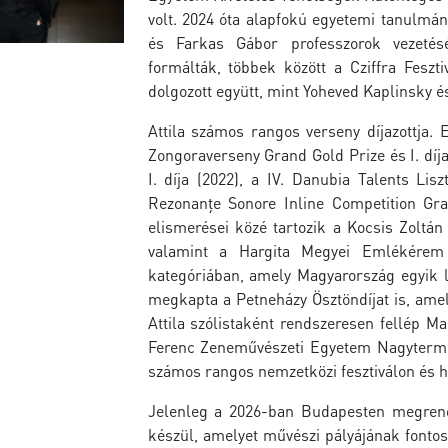
volt. 2024 óta alapfokú egyetemi tanulmá
és Farkas Gábor professzorok vezetésé
formálták, többek között a Cziffra Fesz
dolgozott együtt, mint Yoheved Kaplinsky é
Attila számos rangos verseny díjazottja. 
Zongoraverseny Grand Gold Prize és I. díja
I. díja (2022), a IV. Danubia Talents Li
Rezonanțe Sonore Inline Competition Gra
elismerései közé tartozik a Kocsis Zoltán 
valamint a Hargita Megyei Emlékérem 
kategóriában, amely Magyarország egyik 
megkapta a Petneházy Ösztöndíjat is, ame
Attila szólistaként rendszeresen fellép M
Ferenc Zeneművészeti Egyetem Nagyterméb
számos rangos nemzetközi fesztiválon és 
Jelenleg a 2026-ban Budapesten megrend
készül, amelyet művészi pályájának fontos