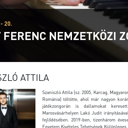
- 20.
T FERENC NEMZETKÖZI 
SZLÓ ATTILA
Szaniszló Attila (sz. 2005, Karcag, Magyar
Románia) töltötte, ahol már nagyon korá
játékzongorán is dallamokat kerese
Marosvásárhelyen Lakó Judit irányításával
fejlődésében. 2019-ben, tizenhárom éves
Egyetem Kivételes Tehetségek Különleges 